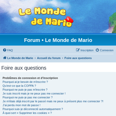
Forum • Le Monde de Mario
FAQ
Inscription
Connexion
Le Monde de Mario
Accueil du forum
Foire aux questions
Foire aux questions
Problèmes de connexion et d’inscription
Pourquoi ai-je besoin de m’inscrire ?
Qu’est-ce que la COPPA ?
Pourquoi ne puis-je pas m’inscrire ?
Je suis inscrit mais je ne peux pas me connecter !
Pourquoi ne puis-je pas me connecter ?
Je m’étais déjà inscrit par le passé mais ne peux à présent plus me connecter ?!
J’ai perdu mon mot de passe !
Pourquoi suis-je déconnecté automatiquement ?
À quoi sert « Supprimer les cookies » ?