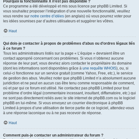
Pourquoi la fonctionnalité X n’est pas disponible ?
Ce programme a été développé et mis sous licence par phpBB Limited. Si
vous souhaitez proposer l’intégration d’une nouvelle fonctionnalité, veuillez
vous rendre sur
notre centre d’idées
(en anglais) où vous pourrez voter pour
les idées soumises par d’autres utilisateurs et suggérer les vôtres.
Haut
Qui dois-je contacter à propos de problèmes d’abus ou d’ordres légaux liés
à ce forum ?
Tous les administrateurs listés sur la page « L’équipe » devraient être un
contact approprié concernant ces problèmes. Si vous n’obtenez aucune
réponse de leur part, vous devriez alors contacter le propriétaire du domaine
(dont les informations sont disponibles grâce à
une requête WHOIS
), ou, si
celui-ci fonctionne sur un service gratuit (comme Yahoo, Free, etc.), le service
de gestion des abus. Veuillez noter que phpBB Limited n’a absolument aucune
juridiction et ne peut en aucun cas être tenu comme responsable de comment,
où et par qui ce forum est utilisé. Ne contactez pas phpBB Limited pour tout
problème d’ordre légal (commentaire incessant, insultant, diffamatoire, etc.) qui
ne sont pas directement reliés avec le site internet de phpBB.com ou le logiciel
phpBB en lui-même. Si vous envoyez un courrier électronique à phpBB
Limited à propos d’une utilisation de tierce partie de ce logiciel, attendez-vous
à une réponse laconique ou à ne pas recevoir de réponse.
Haut
Comment puis-je contacter un administrateur du forum ?