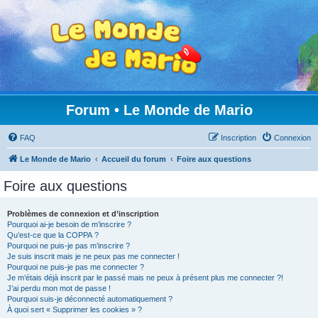
Forum • Le Monde de Mario
FAQ
Inscription
Connexion
Le Monde de Mario
Accueil du forum
Foire aux questions
Foire aux questions
Problèmes de connexion et d’inscription
Pourquoi ai-je besoin de m’inscrire ?
Qu’est-ce que la COPPA ?
Pourquoi ne puis-je pas m’inscrire ?
Je suis inscrit mais je ne peux pas me connecter !
Pourquoi ne puis-je pas me connecter ?
Je m’étais déjà inscrit par le passé mais ne peux à présent plus me connecter ?!
J’ai perdu mon mot de passe !
Pourquoi suis-je déconnecté automatiquement ?
À quoi sert « Supprimer les cookies » ?