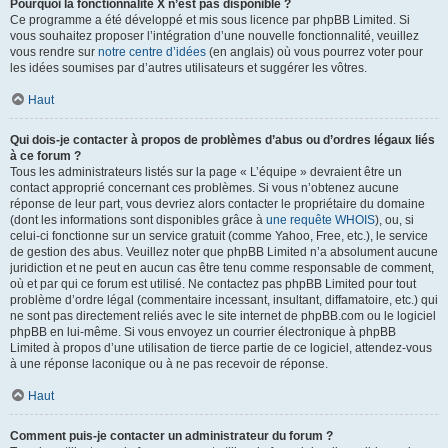
Pourquoi la fonctionnalité X n’est pas disponible ?
Ce programme a été développé et mis sous licence par phpBB Limited. Si
vous souhaitez proposer l’intégration d’une nouvelle fonctionnalité, veuillez
vous rendre sur
notre centre d’idées
(en anglais) où vous pourrez voter pour
les idées soumises par d’autres utilisateurs et suggérer les vôtres.
Haut
Qui dois-je contacter à propos de problèmes d’abus ou d’ordres légaux liés
à ce forum ?
Tous les administrateurs listés sur la page « L’équipe » devraient être un
contact approprié concernant ces problèmes. Si vous n’obtenez aucune
réponse de leur part, vous devriez alors contacter le propriétaire du domaine
(dont les informations sont disponibles grâce à
une requête WHOIS
), ou, si
celui-ci fonctionne sur un service gratuit (comme Yahoo, Free, etc.), le service
de gestion des abus. Veuillez noter que phpBB Limited n’a absolument aucune
juridiction et ne peut en aucun cas être tenu comme responsable de comment,
où et par qui ce forum est utilisé. Ne contactez pas phpBB Limited pour tout
problème d’ordre légal (commentaire incessant, insultant, diffamatoire, etc.) qui
ne sont pas directement reliés avec le site internet de phpBB.com ou le logiciel
phpBB en lui-même. Si vous envoyez un courrier électronique à phpBB
Limited à propos d’une utilisation de tierce partie de ce logiciel, attendez-vous
à une réponse laconique ou à ne pas recevoir de réponse.
Haut
Comment puis-je contacter un administrateur du forum ?