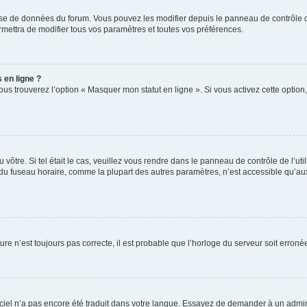
base de données du forum. Vous pouvez les modifier depuis le panneau de contrôle de 
mettra de modifier tous vos paramètres et toutes vos préférences.
 en ligne ?
ous trouverez l’option « Masquer mon statut en ligne ». Si vous activez cette optio
du vôtre. Si tel était le cas, veuillez vous rendre dans le panneau de contrôle de l’ut
 fuseau horaire, comme la plupart des autres paramètres, n’est accessible qu’aux util
ure n’est toujours pas correcte, il est probable que l’horloge du serveur soit erro
ogiciel n’a pas encore été traduit dans votre langue. Essayez de demander à un admini