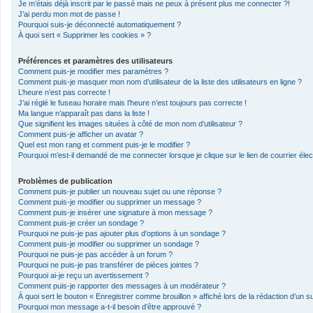
Je m’étais déjà inscrit par le passé mais ne peux à présent plus me connecter ?!
J’ai perdu mon mot de passe !
Pourquoi suis-je déconnecté automatiquement ?
À quoi sert « Supprimer les cookies » ?
Préférences et paramètres des utilisateurs
Comment puis-je modifier mes paramètres ?
Comment puis-je masquer mon nom d’utilisateur de la liste des utilisateurs en ligne ?
L’heure n’est pas correcte !
J’ai réglé le fuseau horaire mais l’heure n’est toujours pas correcte !
Ma langue n’apparaît pas dans la liste !
Que signifient les images situées à côté de mon nom d’utilisateur ?
Comment puis-je afficher un avatar ?
Quel est mon rang et comment puis-je le modifier ?
Pourquoi m’est-il demandé de me connecter lorsque je clique sur le lien de courrier élect
Problèmes de publication
Comment puis-je publier un nouveau sujet ou une réponse ?
Comment puis-je modifier ou supprimer un message ?
Comment puis-je insérer une signature à mon message ?
Comment puis-je créer un sondage ?
Pourquoi ne puis-je pas ajouter plus d’options à un sondage ?
Comment puis-je modifier ou supprimer un sondage ?
Pourquoi ne puis-je pas accéder à un forum ?
Pourquoi ne puis-je pas transférer de pièces jointes ?
Pourquoi ai-je reçu un avertissement ?
Comment puis-je rapporter des messages à un modérateur ?
À quoi sert le bouton « Enregistrer comme brouillon » affiché lors de la rédaction d’un su
Pourquoi mon message a-t-il besoin d’être approuvé ?