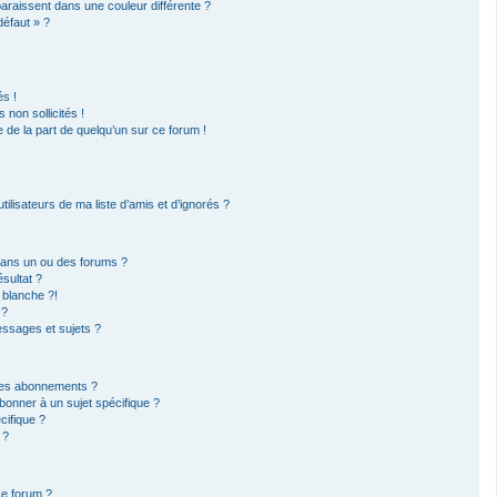
paraissent dans une couleur différente ?
défaut » ?
s !
non sollicités !
e de la part de quelqu’un sur ce forum !
ilisateurs de ma liste d’amis et d’ignorés ?
dans un ou des forums ?
sultat ?
 blanche ?!
 ?
ssages et sujets ?
t les abonnements ?
bonner à un sujet spécifique ?
ifique ?
 ?
ce forum ?