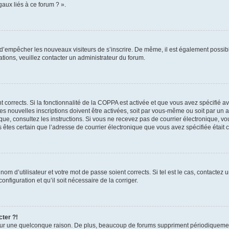
aux liés à ce forum ? ».
in d’empêcher les nouveaux visiteurs de s’inscrire. De même, il est également possib
mations, veuillez contacter un administrateur du forum.
nt corrects. Si la fonctionnalité de la COPPA est activée et que vous avez spécifié 
 nouvelles inscriptions doivent être activées, soit par vous-même ou soit par un ad
ronique, consultez les instructions. Si vous ne recevez pas de courrier électronique
ous êtes certain que l’adresse de courrier électronique que vous avez spécifiée était
om d’utilisateur et votre mot de passe soient corrects. Si tel est le cas, contactez 
nfiguration et qu’il soit nécessaire de la corriger.
cter ?!
ur une quelconque raison. De plus, beaucoup de forums suppriment périodiquement le