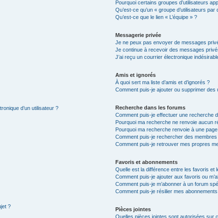
Pourquoi certains groupes d’utilisateurs ap
Qu’est-ce qu’un « groupe d’utilisateurs par 
Qu’est-ce que le lien « L’équipe » ?
Messagerie privée
Je ne peux pas envoyer de messages privé
Je continue à recevoir des messages privés 
J’ai reçu un courrier électronique indésirabl
Amis et ignorés
À quoi sert ma liste d’amis et d’ignorés ?
Comment puis-je ajouter ou supprimer des ut
Recherche dans les forums
ronique d’un utilisateur ?
Comment puis-je effectuer une recherche 
Pourquoi ma recherche ne renvoie aucun ré
Pourquoi ma recherche renvoie à une page
Comment puis-je rechercher des membres
Comment puis-je retrouver mes propres me
Favoris et abonnements
Quelle est la différence entre les favoris e
Comment puis-je ajouter aux favoris ou m’a
Comment puis-je m’abonner à un forum spéc
Comment puis-je résilier mes abonnements
jet ?
Pièces jointes
Quelles pièces jointes sont autorisées sur 