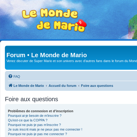
Forum • Le Monde de Mario
Venez discuter de Super Mario et son univers avec d'autres fans dans le forum du Mond
FAQ
Le Monde de Mario
Accueil du forum
Foire aux questions
Foire aux questions
Problèmes de connexion et d’inscription
Pourquoi ai-je besoin de m’inscrire ?
Qu’est-ce que la COPPA ?
Pourquoi ne puis-je pas m’inscrire ?
Je suis inscrit mais je ne peux pas me connecter !
Pourquoi ne puis-je pas me connecter ?