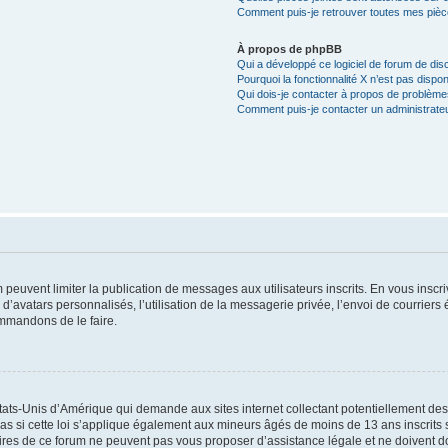
Comment puis-je retrouver toutes mes pièce
À propos de phpBB
Qui a développé ce logiciel de forum de dis
Pourquoi la fonctionnalité X n’est pas dispon
Qui dois-je contacter à propos de problèmes
Comment puis-je contacter un administrate
m peuvent limiter la publication de messages aux utilisateurs inscrits. En vous ins
d’avatars personnalisés, l’utilisation de la messagerie privée, l’envoi de courriers é
ommandons de le faire.
États-Unis d’Amérique qui demande aux sites internet collectant potentiellement d
 si cette loi s’applique également aux mineurs âgés de moins de 13 ans inscrits su
ires de ce forum ne peuvent pas vous proposer d’assistance légale et ne doivent don