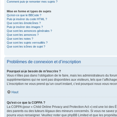
Comment puis-je remonter mes sujets ?
Mise en forme et types de sujets
Qu’est-ce que le BBCode ?
Puis-je insérer du code HTML ?
Que sont les émoticônes ?
Puis-je insérer des images ?
Que sont les annonces générales ?
Que sont les annonces ?
Que sont les notes ?
Que sont les sujets verrouillés ?
Que sont les icônes de sujet ?
Problèmes de connexion et d’inscription
Pourquoi ai-je besoin de m’inscrire ?
Vous n’êtes pas dans l’obligation de le faire, mais les administrateurs du foru
supplémentaires qui ne sont pas disponibles aux visiteurs, tels que l’affichage 
L’inscription ne vous prend qu’un court instant, c’est pourquoi nous vous rec
Haut
Qu’est-ce que la COPPA ?
La COPPA (pour « Child Online Privacy and Protection Act ») est une loi des 
des parents ou des tuteurs légaux des mineurs concernés. Si vous ne savez pas
pourra vous renseigner. Veuillez noter que phpBB Limited et que les propriéta