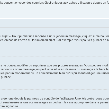
inscrits peuvent envoyer des courriers électroniques aux autres utilisateurs depuis 
sujet ». Pour publier une réponse à un sujet ou un message, cliquez sur le bouton 
hée en bas de l’écran du forum ou du sujet. Par exemple : vous pouvez publier de 
us ne pouvez modifier ou supprimer que vos propres messages. Vous pouvez modifi
jà répondu à votre message, un petit texte situé en dessous du message affichera le 
ectuée par un modérateur ou un administrateur, bien qu’ils puissent rédiger une raison
 publiée.
réer une depuis le panneau de contrôle de l’utilisateur. Une fois créée, vous pouv
i sera insérée à tous vos messages en cochant la case appropriée dans le panneau de
otre signature.