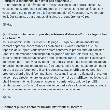
Pourquoi la fonctionnalité X n’est pas disponible ?
Ce programme a été développé et mis sous licence par phpBB Limited. Si
vous souhaitez proposer l’intégration d’une nouvelle fonctionnalité, veuillez
vous rendre sur
notre centre d’idées
(en anglais) où vous pourrez voter pour
les idées soumises par d’autres utilisateurs et suggérer les vôtres.
Haut
Qui dois-je contacter à propos de problèmes d’abus ou d’ordres légaux liés
à ce forum ?
Tous les administrateurs listés sur la page « L’équipe » devraient être un
contact approprié concernant ces problèmes. Si vous n’obtenez aucune
réponse de leur part, vous devriez alors contacter le propriétaire du domaine
(dont les informations sont disponibles grâce à
une requête WHOIS
), ou, si
celui-ci fonctionne sur un service gratuit (comme Yahoo, Free, etc.), le service
de gestion des abus. Veuillez noter que phpBB Limited n’a absolument aucune
juridiction et ne peut en aucun cas être tenu comme responsable de comment,
où et par qui ce forum est utilisé. Ne contactez pas phpBB Limited pour tout
problème d’ordre légal (commentaire incessant, insultant, diffamatoire, etc.) qui
ne sont pas directement reliés avec le site internet de phpBB.com ou le logiciel
phpBB en lui-même. Si vous envoyez un courrier électronique à phpBB
Limited à propos d’une utilisation de tierce partie de ce logiciel, attendez-vous
à une réponse laconique ou à ne pas recevoir de réponse.
Haut
Comment puis-je contacter un administrateur du forum ?