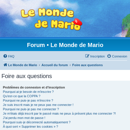
Forum • Le Monde de Mario
FAQ
Inscription
Connexion
Le Monde de Mario
Accueil du forum
Foire aux questions
Foire aux questions
Problèmes de connexion et d’inscription
Pourquoi ai-je besoin de m’inscrire ?
Qu’est-ce que la COPPA ?
Pourquoi ne puis-je pas m’inscrire ?
Je suis inscrit mais je ne peux pas me connecter !
Pourquoi ne puis-je pas me connecter ?
Je m’étais déjà inscrit par le passé mais ne peux à présent plus me connecter ?!
J’ai perdu mon mot de passe !
Pourquoi suis-je déconnecté automatiquement ?
À quoi sert « Supprimer les cookies » ?