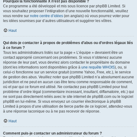
Pourquoi la fonctionnalité X n’est pas disponible ?
Ce programme a été développé et mis sous licence par phpBB Limited. Si
vous souhaitez proposer l’intégration d’une nouvelle fonctionnalité, veuillez
vous rendre sur
notre centre d’idées
(en anglais) où vous pourrez voter pour
les idées soumises par d’autres utilisateurs et suggérer les vôtres.
Haut
Qui dois-je contacter à propos de problèmes d’abus ou d’ordres légaux liés
à ce forum ?
Tous les administrateurs listés sur la page « L’équipe » devraient être un
contact approprié concernant ces problèmes. Si vous n’obtenez aucune
réponse de leur part, vous devriez alors contacter le propriétaire du domaine
(dont les informations sont disponibles grâce à
une requête WHOIS
), ou, si
celui-ci fonctionne sur un service gratuit (comme Yahoo, Free, etc.), le service
de gestion des abus. Veuillez noter que phpBB Limited n’a absolument aucune
juridiction et ne peut en aucun cas être tenu comme responsable de comment,
où et par qui ce forum est utilisé. Ne contactez pas phpBB Limited pour tout
problème d’ordre légal (commentaire incessant, insultant, diffamatoire, etc.) qui
ne sont pas directement reliés avec le site internet de phpBB.com ou le logiciel
phpBB en lui-même. Si vous envoyez un courrier électronique à phpBB
Limited à propos d’une utilisation de tierce partie de ce logiciel, attendez-vous
à une réponse laconique ou à ne pas recevoir de réponse.
Haut
Comment puis-je contacter un administrateur du forum ?