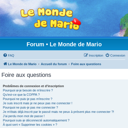
Forum • Le Monde de Mario
FAQ
Inscription
Connexion
Le Monde de Mario
Accueil du forum
Foire aux questions
Foire aux questions
Problèmes de connexion et d’inscription
Pourquoi ai-je besoin de m’inscrire ?
Qu’est-ce que la COPPA ?
Pourquoi ne puis-je pas m’inscrire ?
Je suis inscrit mais je ne peux pas me connecter !
Pourquoi ne puis-je pas me connecter ?
Je m’étais déjà inscrit par le passé mais ne peux à présent plus me connecter ?!
J’ai perdu mon mot de passe !
Pourquoi suis-je déconnecté automatiquement ?
À quoi sert « Supprimer les cookies » ?