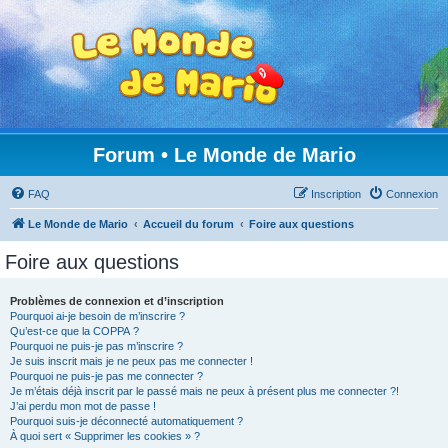
Forum • Le Monde de Mario
FAQ
Inscription
Connexion
Le Monde de Mario
Accueil du forum
Foire aux questions
Foire aux questions
Problèmes de connexion et d’inscription
Pourquoi ai-je besoin de m’inscrire ?
Qu’est-ce que la COPPA ?
Pourquoi ne puis-je pas m’inscrire ?
Je suis inscrit mais je ne peux pas me connecter !
Pourquoi ne puis-je pas me connecter ?
Je m’étais déjà inscrit par le passé mais ne peux à présent plus me connecter ?!
J’ai perdu mon mot de passe !
Pourquoi suis-je déconnecté automatiquement ?
À quoi sert « Supprimer les cookies » ?