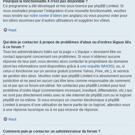
Pourquoi la fonctionnalité X n’est pas disponible ?
Ce programme a été développé et mis sous licence par phpBB Limited. Si
vous souhaitez proposer l’intégration d’une nouvelle fonctionnalité, veuillez
vous rendre sur
notre centre d’idées
(en anglais) où vous pourrez voter pour
les idées soumises par d’autres utilisateurs et suggérer les vôtres.
Haut
Qui dois-je contacter à propos de problèmes d’abus ou d’ordres légaux liés
à ce forum ?
Tous les administrateurs listés sur la page « L’équipe » devraient être un
contact approprié concernant ces problèmes. Si vous n’obtenez aucune
réponse de leur part, vous devriez alors contacter le propriétaire du domaine
(dont les informations sont disponibles grâce à
une requête WHOIS
), ou, si
celui-ci fonctionne sur un service gratuit (comme Yahoo, Free, etc.), le service
de gestion des abus. Veuillez noter que phpBB Limited n’a absolument aucune
juridiction et ne peut en aucun cas être tenu comme responsable de comment,
où et par qui ce forum est utilisé. Ne contactez pas phpBB Limited pour tout
problème d’ordre légal (commentaire incessant, insultant, diffamatoire, etc.) qui
ne sont pas directement reliés avec le site internet de phpBB.com ou le logiciel
phpBB en lui-même. Si vous envoyez un courrier électronique à phpBB
Limited à propos d’une utilisation de tierce partie de ce logiciel, attendez-vous
à une réponse laconique ou à ne pas recevoir de réponse.
Haut
Comment puis-je contacter un administrateur du forum ?