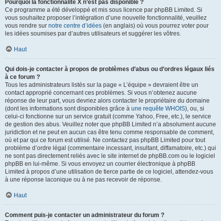
Pourquoi la fonctionnalité X n’est pas disponible ?
Ce programme a été développé et mis sous licence par phpBB Limited. Si
vous souhaitez proposer l’intégration d’une nouvelle fonctionnalité, veuillez
vous rendre sur
notre centre d’idées
(en anglais) où vous pourrez voter pour
les idées soumises par d’autres utilisateurs et suggérer les vôtres.
Haut
Qui dois-je contacter à propos de problèmes d’abus ou d’ordres légaux liés
à ce forum ?
Tous les administrateurs listés sur la page « L’équipe » devraient être un
contact approprié concernant ces problèmes. Si vous n’obtenez aucune
réponse de leur part, vous devriez alors contacter le propriétaire du domaine
(dont les informations sont disponibles grâce à
une requête WHOIS
), ou, si
celui-ci fonctionne sur un service gratuit (comme Yahoo, Free, etc.), le service
de gestion des abus. Veuillez noter que phpBB Limited n’a absolument aucune
juridiction et ne peut en aucun cas être tenu comme responsable de comment,
où et par qui ce forum est utilisé. Ne contactez pas phpBB Limited pour tout
problème d’ordre légal (commentaire incessant, insultant, diffamatoire, etc.) qui
ne sont pas directement reliés avec le site internet de phpBB.com ou le logiciel
phpBB en lui-même. Si vous envoyez un courrier électronique à phpBB
Limited à propos d’une utilisation de tierce partie de ce logiciel, attendez-vous
à une réponse laconique ou à ne pas recevoir de réponse.
Haut
Comment puis-je contacter un administrateur du forum ?