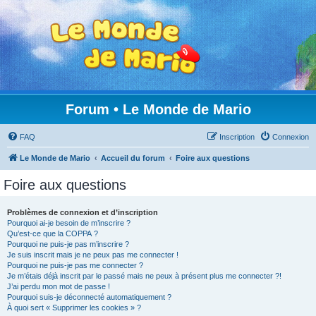
Forum • Le Monde de Mario
FAQ
Inscription
Connexion
Le Monde de Mario
Accueil du forum
Foire aux questions
Foire aux questions
Problèmes de connexion et d’inscription
Pourquoi ai-je besoin de m’inscrire ?
Qu’est-ce que la COPPA ?
Pourquoi ne puis-je pas m’inscrire ?
Je suis inscrit mais je ne peux pas me connecter !
Pourquoi ne puis-je pas me connecter ?
Je m’étais déjà inscrit par le passé mais ne peux à présent plus me connecter ?!
J’ai perdu mon mot de passe !
Pourquoi suis-je déconnecté automatiquement ?
À quoi sert « Supprimer les cookies » ?