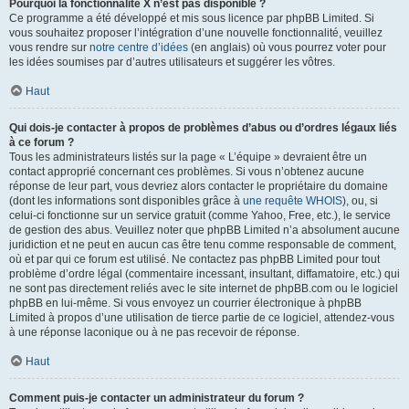
Pourquoi la fonctionnalité X n’est pas disponible ?
Ce programme a été développé et mis sous licence par phpBB Limited. Si
vous souhaitez proposer l’intégration d’une nouvelle fonctionnalité, veuillez
vous rendre sur
notre centre d’idées
(en anglais) où vous pourrez voter pour
les idées soumises par d’autres utilisateurs et suggérer les vôtres.
Haut
Qui dois-je contacter à propos de problèmes d’abus ou d’ordres légaux liés
à ce forum ?
Tous les administrateurs listés sur la page « L’équipe » devraient être un
contact approprié concernant ces problèmes. Si vous n’obtenez aucune
réponse de leur part, vous devriez alors contacter le propriétaire du domaine
(dont les informations sont disponibles grâce à
une requête WHOIS
), ou, si
celui-ci fonctionne sur un service gratuit (comme Yahoo, Free, etc.), le service
de gestion des abus. Veuillez noter que phpBB Limited n’a absolument aucune
juridiction et ne peut en aucun cas être tenu comme responsable de comment,
où et par qui ce forum est utilisé. Ne contactez pas phpBB Limited pour tout
problème d’ordre légal (commentaire incessant, insultant, diffamatoire, etc.) qui
ne sont pas directement reliés avec le site internet de phpBB.com ou le logiciel
phpBB en lui-même. Si vous envoyez un courrier électronique à phpBB
Limited à propos d’une utilisation de tierce partie de ce logiciel, attendez-vous
à une réponse laconique ou à ne pas recevoir de réponse.
Haut
Comment puis-je contacter un administrateur du forum ?