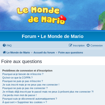
Forum • Le Monde de Mario
FAQ
Inscription
Connexion
Le Monde de Mario
Accueil du forum
Foire aux questions
Foire aux questions
Problèmes de connexion et d’inscription
Pourquoi ai-je besoin de m’inscrire ?
Qu’est-ce que la COPPA ?
Pourquoi ne puis-je pas m’inscrire ?
Je suis inscrit mais je ne peux pas me connecter !
Pourquoi ne puis-je pas me connecter ?
Je m’étais déjà inscrit par le passé mais ne peux à présent plus me connecter ?!
J’ai perdu mon mot de passe !
Pourquoi suis-je déconnecté automatiquement ?
À quoi sert « Supprimer les cookies » ?