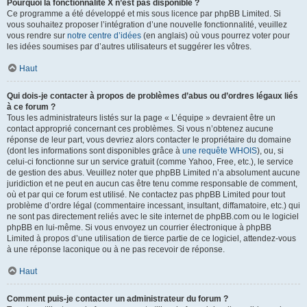
Pourquoi la fonctionnalité X n’est pas disponible ?
Ce programme a été développé et mis sous licence par phpBB Limited. Si
vous souhaitez proposer l’intégration d’une nouvelle fonctionnalité, veuillez
vous rendre sur
notre centre d’idées
(en anglais) où vous pourrez voter pour
les idées soumises par d’autres utilisateurs et suggérer les vôtres.
Haut
Qui dois-je contacter à propos de problèmes d’abus ou d’ordres légaux liés
à ce forum ?
Tous les administrateurs listés sur la page « L’équipe » devraient être un
contact approprié concernant ces problèmes. Si vous n’obtenez aucune
réponse de leur part, vous devriez alors contacter le propriétaire du domaine
(dont les informations sont disponibles grâce à
une requête WHOIS
), ou, si
celui-ci fonctionne sur un service gratuit (comme Yahoo, Free, etc.), le service
de gestion des abus. Veuillez noter que phpBB Limited n’a absolument aucune
juridiction et ne peut en aucun cas être tenu comme responsable de comment,
où et par qui ce forum est utilisé. Ne contactez pas phpBB Limited pour tout
problème d’ordre légal (commentaire incessant, insultant, diffamatoire, etc.) qui
ne sont pas directement reliés avec le site internet de phpBB.com ou le logiciel
phpBB en lui-même. Si vous envoyez un courrier électronique à phpBB
Limited à propos d’une utilisation de tierce partie de ce logiciel, attendez-vous
à une réponse laconique ou à ne pas recevoir de réponse.
Haut
Comment puis-je contacter un administrateur du forum ?