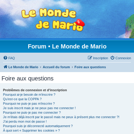
Forum • Le Monde de Mario
FAQ
Inscription
Connexion
Le Monde de Mario
Accueil du forum
Foire aux questions
Foire aux questions
Problèmes de connexion et d’inscription
Pourquoi ai-je besoin de m’inscrire ?
Qu’est-ce que la COPPA ?
Pourquoi ne puis-je pas m’inscrire ?
Je suis inscrit mais je ne peux pas me connecter !
Pourquoi ne puis-je pas me connecter ?
Je m’étais déjà inscrit par le passé mais ne peux à présent plus me connecter ?!
J’ai perdu mon mot de passe !
Pourquoi suis-je déconnecté automatiquement ?
À quoi sert « Supprimer les cookies » ?