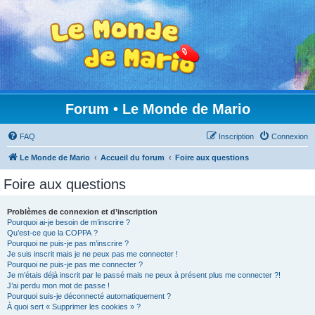
Forum • Le Monde de Mario
FAQ
Inscription
Connexion
Le Monde de Mario
Accueil du forum
Foire aux questions
Foire aux questions
Problèmes de connexion et d’inscription
Pourquoi ai-je besoin de m’inscrire ?
Qu’est-ce que la COPPA ?
Pourquoi ne puis-je pas m’inscrire ?
Je suis inscrit mais je ne peux pas me connecter !
Pourquoi ne puis-je pas me connecter ?
Je m’étais déjà inscrit par le passé mais ne peux à présent plus me connecter ?!
J’ai perdu mon mot de passe !
Pourquoi suis-je déconnecté automatiquement ?
À quoi sert « Supprimer les cookies » ?