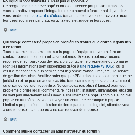
Pourquoi la fonctionnalité X n’est pas disponible ?
Ce programme a été développé et mis sous licence par phpBB Limited. Si
vous souhaitez proposer l’intégration d’une nouvelle fonctionnalité, veuillez
vous rendre sur
notre centre d’idées
(en anglais) où vous pourrez voter pour
les idées soumises par d’autres utilisateurs et suggérer les vôtres.
Haut
Qui dois-je contacter à propos de problèmes d’abus ou d’ordres légaux liés
à ce forum ?
Tous les administrateurs listés sur la page « L’équipe » devraient être un
contact approprié concernant ces problèmes. Si vous n’obtenez aucune
réponse de leur part, vous devriez alors contacter le propriétaire du domaine
(dont les informations sont disponibles grâce à
une requête WHOIS
), ou, si
celui-ci fonctionne sur un service gratuit (comme Yahoo, Free, etc.), le service
de gestion des abus. Veuillez noter que phpBB Limited n’a absolument aucune
juridiction et ne peut en aucun cas être tenu comme responsable de comment,
où et par qui ce forum est utilisé. Ne contactez pas phpBB Limited pour tout
problème d’ordre légal (commentaire incessant, insultant, diffamatoire, etc.) qui
ne sont pas directement reliés avec le site internet de phpBB.com ou le logiciel
phpBB en lui-même. Si vous envoyez un courrier électronique à phpBB
Limited à propos d’une utilisation de tierce partie de ce logiciel, attendez-vous
à une réponse laconique ou à ne pas recevoir de réponse.
Haut
Comment puis-je contacter un administrateur du forum ?