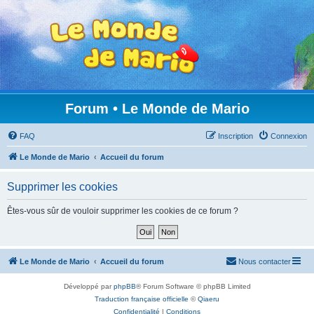
Forum • Le Monde de Mario
FAQ
Inscription
Connexion
Le Monde de Mario
Accueil du forum
Supprimer les cookies
Êtes-vous sûr de vouloir supprimer les cookies de ce forum ?
Le Monde de Mario
Accueil du forum
Nous contacter
Développé par
phpBB
® Forum Software © phpBB Limited
Traduction française officielle
©
Qiaeru
Confidentialité
|
Conditions