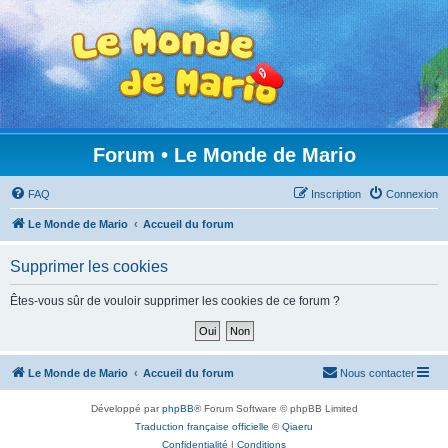
Forum • Le Monde de Mario
FAQ
Inscription
Connexion
Le Monde de Mario
Accueil du forum
Supprimer les cookies
Êtes-vous sûr de vouloir supprimer les cookies de ce forum ?
Le Monde de Mario
Accueil du forum
Nous contacter
Développé par
phpBB
® Forum Software © phpBB Limited
Traduction française officielle
©
Qiaeru
Confidentialité
|
Conditions