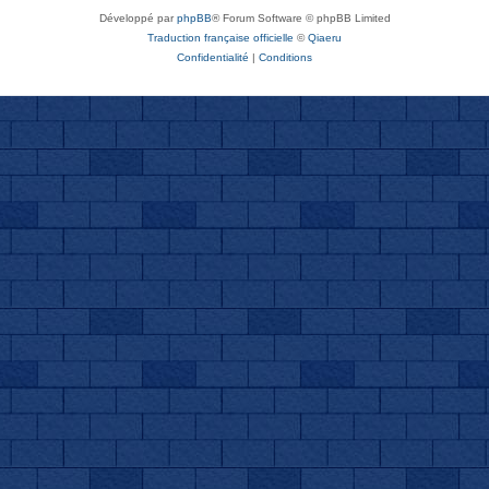
Développé par
phpBB
® Forum Software © phpBB Limited
Traduction française officielle
©
Qiaeru
Confidentialité
|
Conditions