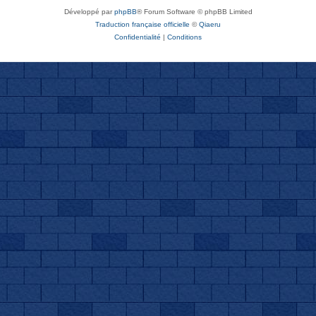
Développé par
phpBB
® Forum Software © phpBB Limited
Traduction française officielle
©
Qiaeru
Confidentialité
|
Conditions