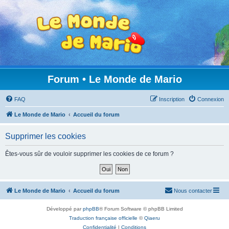
Forum • Le Monde de Mario
FAQ
Inscription
Connexion
Le Monde de Mario
Accueil du forum
Supprimer les cookies
Êtes-vous sûr de vouloir supprimer les cookies de ce forum ?
Le Monde de Mario
Accueil du forum
Nous contacter
Développé par
phpBB
® Forum Software © phpBB Limited
Traduction française officielle
©
Qiaeru
Confidentialité
|
Conditions