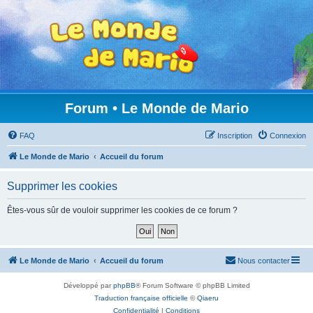
Forum • Le Monde de Mario
FAQ
Inscription
Connexion
Le Monde de Mario
Accueil du forum
Supprimer les cookies
Êtes-vous sûr de vouloir supprimer les cookies de ce forum ?
Le Monde de Mario
Accueil du forum
Nous contacter
Développé par
phpBB
® Forum Software © phpBB Limited
Traduction française officielle
©
Qiaeru
Confidentialité
|
Conditions