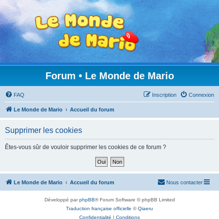
Forum • Le Monde de Mario
FAQ
Inscription
Connexion
Le Monde de Mario
Accueil du forum
Supprimer les cookies
Êtes-vous sûr de vouloir supprimer les cookies de ce forum ?
Le Monde de Mario
Accueil du forum
Nous contacter
Développé par
phpBB
® Forum Software © phpBB Limited
Traduction française officielle
©
Qiaeru
Confidentialité
|
Conditions