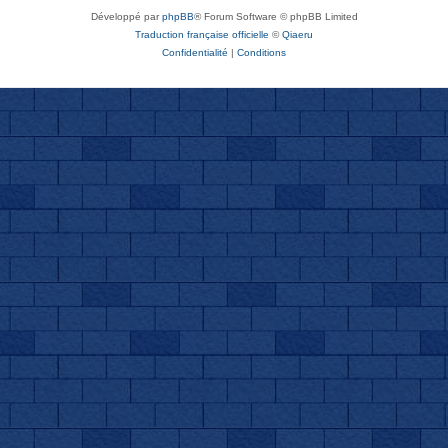
Développé par
phpBB
® Forum Software © phpBB Limited
Traduction française officielle
©
Qiaeru
Confidentialité
|
Conditions