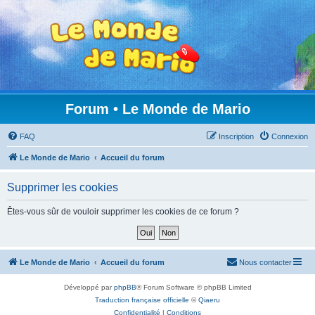
Forum • Le Monde de Mario
FAQ
Inscription
Connexion
Le Monde de Mario
Accueil du forum
Supprimer les cookies
Êtes-vous sûr de vouloir supprimer les cookies de ce forum ?
Le Monde de Mario
Accueil du forum
Nous contacter
Développé par
phpBB
® Forum Software © phpBB Limited
Traduction française officielle
©
Qiaeru
Confidentialité
|
Conditions