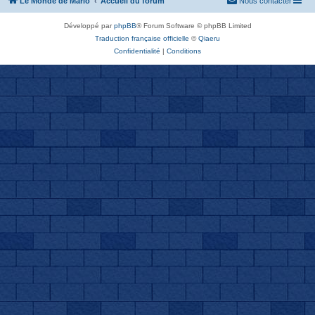
Le Monde de Mario
Accueil du forum
Nous contacter
Développé par
phpBB
® Forum Software © phpBB Limited
Traduction française officielle
©
Qiaeru
Confidentialité
|
Conditions