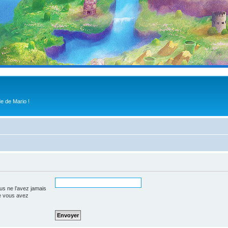
e de Mario !
us ne l’avez jamais
que vous avez