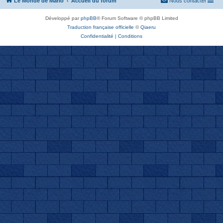
Le Monde de Mario
Accueil du forum
Nous contacter
Développé par
phpBB
® Forum Software © phpBB Limited
Traduction française officielle
©
Qiaeru
Confidentialité
|
Conditions