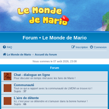
Forum • Le Monde de Mario
FAQ
Inscription
Connexion
Le Monde de Mario
Accueil du forum
Nous sommes le 07 août 2026, 23:08
Forum
Chat - dialogue en ligne
Pour discuter en temps réel avec les fans de Mario !
Communauté
Tout ce qui a rapport avec la communauté de LMDM se trouve ici !
Sujets :
37
L'aire de détente
Ici, c'est pour se détendre et s'amuser dans la bonne humeur !
Sujets :
66