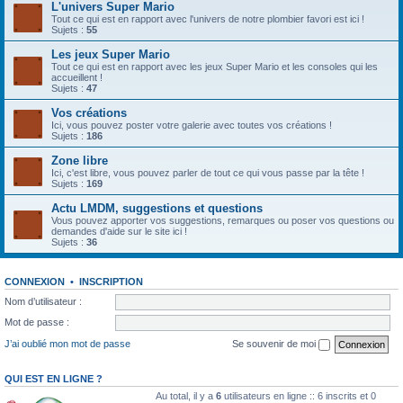
L'univers Super Mario
Tout ce qui est en rapport avec l'univers de notre plombier favori est ici !
Sujets :
55
Les jeux Super Mario
Tout ce qui est en rapport avec les jeux Super Mario et les consoles qui les
accueillent !
Sujets :
47
Vos créations
Ici, vous pouvez poster votre galerie avec toutes vos créations !
Sujets :
186
Zone libre
Ici, c'est libre, vous pouvez parler de tout ce qui vous passe par la tête !
Sujets :
169
Actu LMDM, suggestions et questions
Vous pouvez apporter vos suggestions, remarques ou poser vos questions ou
demandes d'aide sur le site ici !
Sujets :
36
CONNEXION
•
INSCRIPTION
Nom d’utilisateur :
Mot de passe :
J’ai oublié mon mot de passe
Se souvenir de moi
QUI EST EN LIGNE ?
Au total, il y a
6
utilisateurs en ligne :: 6 inscrits et 0