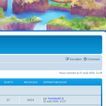
Inscription
Connexion
Nous sommes le 07 août 2026, 21:08
SUJETS
MESSAGES
DERNIER MESSAGE
C
par
Yoshidu62
37
8424
o
01 août 2026, 13:27
n