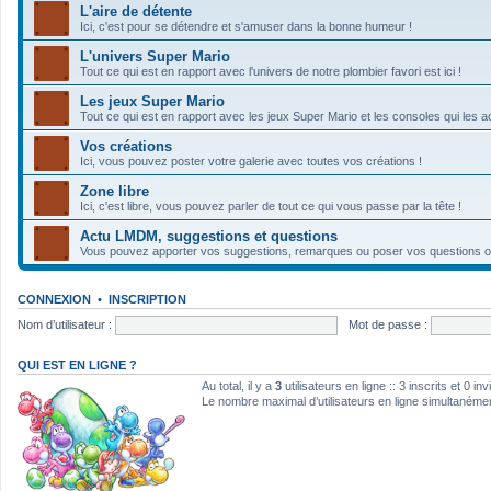
L'aire de détente
Ici, c'est pour se détendre et s'amuser dans la bonne humeur !
L'univers Super Mario
Tout ce qui est en rapport avec l'univers de notre plombier favori est ici !
Les jeux Super Mario
Tout ce qui est en rapport avec les jeux Super Mario et les consoles qui les ac
Vos créations
Ici, vous pouvez poster votre galerie avec toutes vos créations !
Zone libre
Ici, c'est libre, vous pouvez parler de tout ce qui vous passe par la tête !
Actu LMDM, suggestions et questions
Vous pouvez apporter vos suggestions, remarques ou poser vos questions ou d
CONNEXION
•
INSCRIPTION
Nom d’utilisateur :
Mot de passe :
QUI EST EN LIGNE ?
Au total, il y a
3
utilisateurs en ligne :: 3 inscrits et 0 i
Le nombre maximal d’utilisateurs en ligne simultanéme