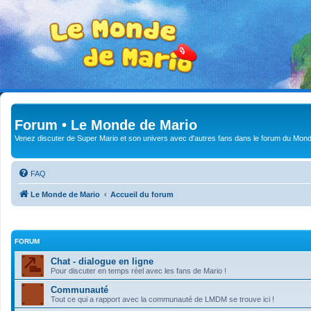
Forum • Le Monde de Mario
Venez discuter de Super Mario et son univers avec d'autres fans dans le forum du Mond
FAQ
Le Monde de Mario
Accueil du forum
FORUM
Chat - dialogue en ligne
Pour discuter en temps réel avec les fans de Mario !
Communauté
Tout ce qui a rapport avec la communauté de LMDM se trouve ici !