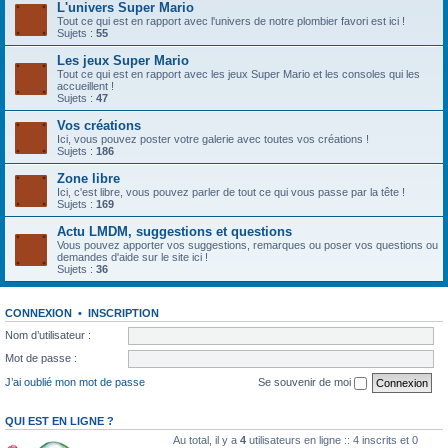
L'univers Super Mario
Tout ce qui est en rapport avec l'univers de notre plombier favori est ici !
Sujets :
55
Les jeux Super Mario
Tout ce qui est en rapport avec les jeux Super Mario et les consoles qui les
accueillent !
Sujets :
47
Vos créations
Ici, vous pouvez poster votre galerie avec toutes vos créations !
Sujets :
186
Zone libre
Ici, c'est libre, vous pouvez parler de tout ce qui vous passe par la tête !
Sujets :
169
Actu LMDM, suggestions et questions
Vous pouvez apporter vos suggestions, remarques ou poser vos questions ou
demandes d'aide sur le site ici !
Sujets :
36
CONNEXION
•
INSCRIPTION
Nom d’utilisateur :
Mot de passe :
J’ai oublié mon mot de passe
Se souvenir de moi
QUI EST EN LIGNE ?
Au total, il y a
4
utilisateurs en ligne :: 4 inscrits et 0