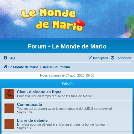
Forum • Le Monde de Mario
FAQ
Inscription
Connexion
Le Monde de Mario
Accueil du forum
Nous sommes le 07 août 2026, 06:36
Forum
Chat - dialogue en ligne
Pour discuter en temps réel avec les fans de Mario !
Communauté
Tout ce qui a rapport avec la communauté de LMDM se trouve ici !
Sujets :
37
L'aire de détente
Ici, c'est pour se détendre et s'amuser dans la bonne humeur !
Sujets :
66