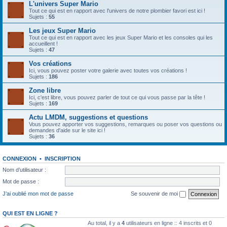
L'univers Super Mario
Tout ce qui est en rapport avec l'univers de notre plombier favori est ici !
Sujets :
55
Les jeux Super Mario
Tout ce qui est en rapport avec les jeux Super Mario et les consoles qui les
accueillent !
Sujets :
47
Vos créations
Ici, vous pouvez poster votre galerie avec toutes vos créations !
Sujets :
186
Zone libre
Ici, c'est libre, vous pouvez parler de tout ce qui vous passe par la tête !
Sujets :
169
Actu LMDM, suggestions et questions
Vous pouvez apporter vos suggestions, remarques ou poser vos questions ou
demandes d'aide sur le site ici !
Sujets :
36
CONNEXION
•
INSCRIPTION
Nom d’utilisateur :
Mot de passe :
J’ai oublié mon mot de passe
Se souvenir de moi
QUI EST EN LIGNE ?
Au total, il y a
4
utilisateurs en ligne :: 4 inscrits et 0