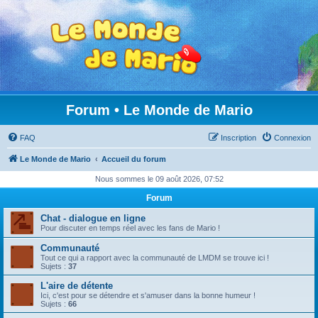
Forum • Le Monde de Mario
FAQ
Inscription
Connexion
Le Monde de Mario
Accueil du forum
Nous sommes le 09 août 2026, 07:52
Forum
Chat - dialogue en ligne
Pour discuter en temps réel avec les fans de Mario !
Communauté
Tout ce qui a rapport avec la communauté de LMDM se trouve ici !
Sujets :
37
L'aire de détente
Ici, c'est pour se détendre et s'amuser dans la bonne humeur !
Sujets :
66