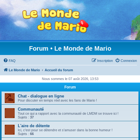
Forum • Le Monde de Mario
FAQ
Inscription
Connexion
Le Monde de Mario
Accueil du forum
Nous sommes le 07 août 2026, 13:53
Forum
Chat - dialogue en ligne
Pour discuter en temps réel avec les fans de Mario !
Communauté
Tout ce qui a rapport avec la communauté de LMDM se trouve ici !
Sujets :
37
L'aire de détente
Ici, c'est pour se détendre et s'amuser dans la bonne humeur !
Sujets :
66