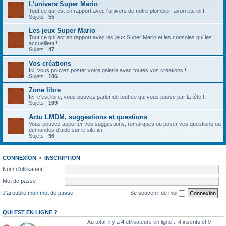
L'univers Super Mario
Tout ce qui est en rapport avec l'univers de notre plombier favori est ici !
Sujets :
55
Les jeux Super Mario
Tout ce qui est en rapport avec les jeux Super Mario et les consoles qui les
accueillent !
Sujets :
47
Vos créations
Ici, vous pouvez poster votre galerie avec toutes vos créations !
Sujets :
186
Zone libre
Ici, c'est libre, vous pouvez parler de tout ce qui vous passe par la tête !
Sujets :
169
Actu LMDM, suggestions et questions
Vous pouvez apporter vos suggestions, remarques ou poser vos questions ou
demandes d'aide sur le site ici !
Sujets :
36
CONNEXION
•
INSCRIPTION
Nom d’utilisateur :
Mot de passe :
J’ai oublié mon mot de passe
Se souvenir de moi
QUI EST EN LIGNE ?
Au total, il y a
4
utilisateurs en ligne :: 4 inscrits et 0