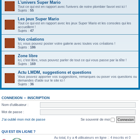
L'univers Super Mario
Tout ce qui est en rapport avec l'univers de notre plombier favori est ici !
Sujets :
55
Les jeux Super Mario
Tout ce qui est en rapport avec les jeux Super Mario et les consoles qui les
accueillent !
Sujets :
47
Vos créations
Ici, vous pouvez poster votre galerie avec toutes vos créations !
Sujets :
186
Zone libre
Ici, c'est libre, vous pouvez parler de tout ce qui vous passe par la tête !
Sujets :
169
Actu LMDM, suggestions et questions
Vous pouvez apporter vos suggestions, remarques ou poser vos questions ou
demandes d'aide sur le site ici !
Sujets :
36
CONNEXION
•
INSCRIPTION
Nom d’utilisateur :
Mot de passe :
J’ai oublié mon mot de passe
Se souvenir de moi
QUI EST EN LIGNE ?
Au total, il y a
4
utilisateurs en ligne :: 4 inscrits et 0