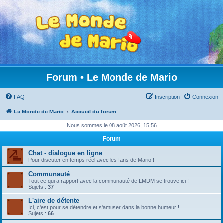
Forum • Le Monde de Mario
FAQ
Inscription
Connexion
Le Monde de Mario
Accueil du forum
Nous sommes le 08 août 2026, 15:56
Forum
Chat - dialogue en ligne
Pour discuter en temps réel avec les fans de Mario !
Communauté
Tout ce qui a rapport avec la communauté de LMDM se trouve ici !
Sujets :
37
L'aire de détente
Ici, c'est pour se détendre et s'amuser dans la bonne humeur !
Sujets :
66