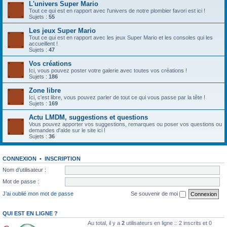
L'univers Super Mario
Tout ce qui est en rapport avec l'univers de notre plombier favori est ici !
Sujets :
55
Les jeux Super Mario
Tout ce qui est en rapport avec les jeux Super Mario et les consoles qui les
accueillent !
Sujets :
47
Vos créations
Ici, vous pouvez poster votre galerie avec toutes vos créations !
Sujets :
186
Zone libre
Ici, c'est libre, vous pouvez parler de tout ce qui vous passe par la tête !
Sujets :
169
Actu LMDM, suggestions et questions
Vous pouvez apporter vos suggestions, remarques ou poser vos questions ou
demandes d'aide sur le site ici !
Sujets :
36
CONNEXION
•
INSCRIPTION
Nom d’utilisateur :
Mot de passe :
J’ai oublié mon mot de passe
Se souvenir de moi
QUI EST EN LIGNE ?
Au total, il y a
2
utilisateurs en ligne :: 2 inscrits et 0