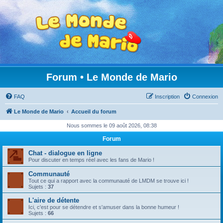
Forum • Le Monde de Mario
FAQ
Inscription
Connexion
Le Monde de Mario
Accueil du forum
Nous sommes le 09 août 2026, 08:38
Forum
Chat - dialogue en ligne
Pour discuter en temps réel avec les fans de Mario !
Communauté
Tout ce qui a rapport avec la communauté de LMDM se trouve ici !
Sujets :
37
L'aire de détente
Ici, c'est pour se détendre et s'amuser dans la bonne humeur !
Sujets :
66