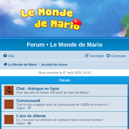
Forum • Le Monde de Mario
FAQ
Inscription
Connexion
Le Monde de Mario
Accueil du forum
Nous sommes le 07 août 2026, 14:52
Forum
Chat - dialogue en ligne
Pour discuter en temps réel avec les fans de Mario !
Communauté
Tout ce qui a rapport avec la communauté de LMDM se trouve ici !
Sujets :
37
L'aire de détente
Ici, c'est pour se détendre et s'amuser dans la bonne humeur !
Sujets :
66