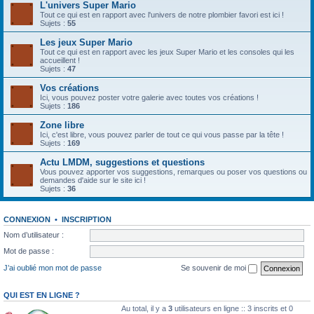
L'univers Super Mario
Tout ce qui est en rapport avec l'univers de notre plombier favori est ici !
Sujets :
55
Les jeux Super Mario
Tout ce qui est en rapport avec les jeux Super Mario et les consoles qui les
accueillent !
Sujets :
47
Vos créations
Ici, vous pouvez poster votre galerie avec toutes vos créations !
Sujets :
186
Zone libre
Ici, c'est libre, vous pouvez parler de tout ce qui vous passe par la tête !
Sujets :
169
Actu LMDM, suggestions et questions
Vous pouvez apporter vos suggestions, remarques ou poser vos questions ou
demandes d'aide sur le site ici !
Sujets :
36
CONNEXION
•
INSCRIPTION
Nom d’utilisateur :
Mot de passe :
J’ai oublié mon mot de passe
Se souvenir de moi
QUI EST EN LIGNE ?
Au total, il y a
3
utilisateurs en ligne :: 3 inscrits et 0