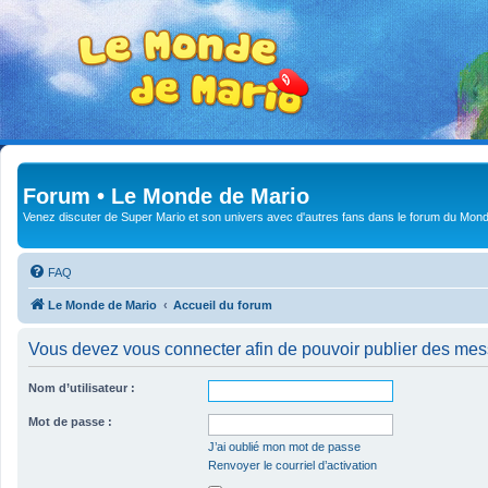
Forum • Le Monde de Mario
Venez discuter de Super Mario et son univers avec d'autres fans dans le forum du Mond
FAQ
Le Monde de Mario
Accueil du forum
Vous devez vous connecter afin de pouvoir publier des me
Nom d’utilisateur :
Mot de passe :
J’ai oublié mon mot de passe
Renvoyer le courriel d’activation