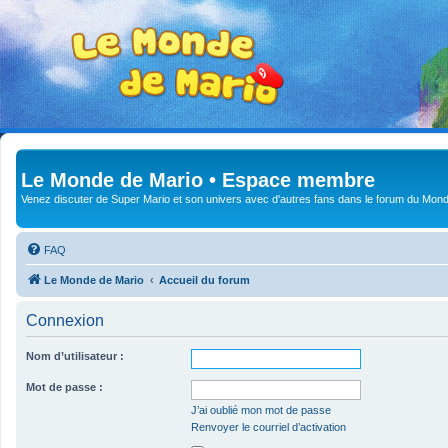
Le Monde de Mario • Espace membre
Venez discuter de Super Mario et son univers avec d'autres fans dans le forum du Mond
FAQ
Le Monde de Mario
Accueil du forum
Connexion
Nom d’utilisateur :
Mot de passe :
J’ai oublié mon mot de passe
Renvoyer le courriel d’activation