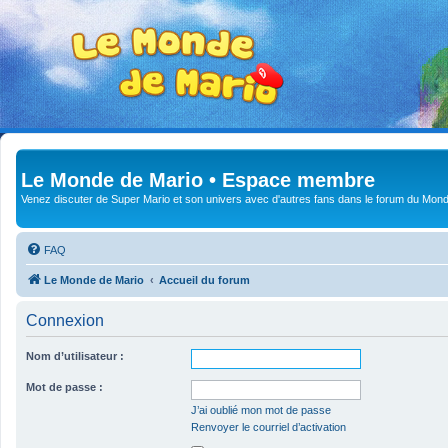
Le Monde de Mario • Espace membre
Venez discuter de Super Mario et son univers avec d'autres fans dans le forum du Mond
FAQ
Le Monde de Mario
Accueil du forum
Connexion
Nom d’utilisateur :
Mot de passe :
J’ai oublié mon mot de passe
Renvoyer le courriel d’activation