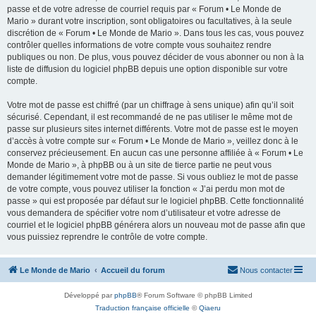
passe et de votre adresse de courriel requis par « Forum • Le Monde de
Mario » durant votre inscription, sont obligatoires ou facultatives, à la seule
discrétion de « Forum • Le Monde de Mario ». Dans tous les cas, vous pouvez
contrôler quelles informations de votre compte vous souhaitez rendre
publiques ou non. De plus, vous pouvez décider de vous abonner ou non à la
liste de diffusion du logiciel phpBB depuis une option disponible sur votre
compte.
Votre mot de passe est chiffré (par un chiffrage à sens unique) afin qu’il soit
sécurisé. Cependant, il est recommandé de ne pas utiliser le même mot de
passe sur plusieurs sites internet différents. Votre mot de passe est le moyen
d’accès à votre compte sur « Forum • Le Monde de Mario », veillez donc à le
conservez précieusement. En aucun cas une personne affiliée à « Forum • Le
Monde de Mario », à phpBB ou à un site de tierce partie ne peut vous
demander légitimement votre mot de passe. Si vous oubliez le mot de passe
de votre compte, vous pouvez utiliser la fonction « J’ai perdu mon mot de
passe » qui est proposée par défaut sur le logiciel phpBB. Cette fonctionnalité
vous demandera de spécifier votre nom d’utilisateur et votre adresse de
courriel et le logiciel phpBB générera alors un nouveau mot de passe afin que
vous puissiez reprendre le contrôle de votre compte.
Le Monde de Mario
Accueil du forum
Nous contacter
Développé par
phpBB
® Forum Software © phpBB Limited
Traduction française officielle
©
Qiaeru