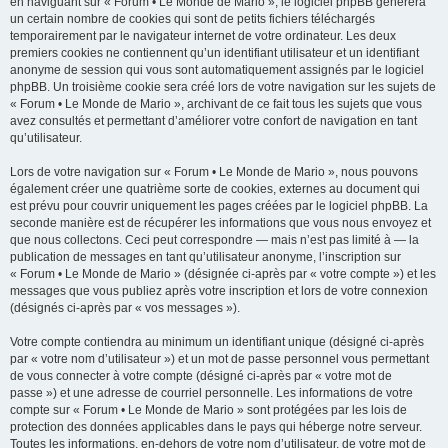
en naviguant sur « Forum • Le Monde de Mario », le logiciel phpBB génèrera
un certain nombre de cookies qui sont de petits fichiers téléchargés
temporairement par le navigateur internet de votre ordinateur. Les deux
premiers cookies ne contiennent qu’un identifiant utilisateur et un identifiant
anonyme de session qui vous sont automatiquement assignés par le logiciel
phpBB. Un troisième cookie sera créé lors de votre navigation sur les sujets de
« Forum • Le Monde de Mario », archivant de ce fait tous les sujets que vous
avez consultés et permettant d’améliorer votre confort de navigation en tant
qu’utilisateur.
Lors de votre navigation sur « Forum • Le Monde de Mario », nous pouvons
également créer une quatrième sorte de cookies, externes au document qui
est prévu pour couvrir uniquement les pages créées par le logiciel phpBB. La
seconde manière est de récupérer les informations que vous nous envoyez et
que nous collectons. Ceci peut correspondre — mais n’est pas limité à — la
publication de messages en tant qu’utilisateur anonyme, l’inscription sur
« Forum • Le Monde de Mario » (désignée ci-après par « votre compte ») et les
messages que vous publiez après votre inscription et lors de votre connexion
(désignés ci-après par « vos messages »).
Votre compte contiendra au minimum un identifiant unique (désigné ci-après
par « votre nom d’utilisateur ») et un mot de passe personnel vous permettant
de vous connecter à votre compte (désigné ci-après par « votre mot de
passe ») et une adresse de courriel personnelle. Les informations de votre
compte sur « Forum • Le Monde de Mario » sont protégées par les lois de
protection des données applicables dans le pays qui héberge notre serveur.
Toutes les informations, en-dehors de votre nom d’utilisateur, de votre mot de