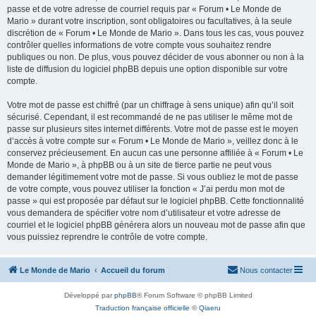
passe et de votre adresse de courriel requis par « Forum • Le Monde de
Mario » durant votre inscription, sont obligatoires ou facultatives, à la seule
discrétion de « Forum • Le Monde de Mario ». Dans tous les cas, vous pouvez
contrôler quelles informations de votre compte vous souhaitez rendre
publiques ou non. De plus, vous pouvez décider de vous abonner ou non à la
liste de diffusion du logiciel phpBB depuis une option disponible sur votre
compte.
Votre mot de passe est chiffré (par un chiffrage à sens unique) afin qu’il soit
sécurisé. Cependant, il est recommandé de ne pas utiliser le même mot de
passe sur plusieurs sites internet différents. Votre mot de passe est le moyen
d’accès à votre compte sur « Forum • Le Monde de Mario », veillez donc à le
conservez précieusement. En aucun cas une personne affiliée à « Forum • Le
Monde de Mario », à phpBB ou à un site de tierce partie ne peut vous
demander légitimement votre mot de passe. Si vous oubliez le mot de passe
de votre compte, vous pouvez utiliser la fonction « J’ai perdu mon mot de
passe » qui est proposée par défaut sur le logiciel phpBB. Cette fonctionnalité
vous demandera de spécifier votre nom d’utilisateur et votre adresse de
courriel et le logiciel phpBB générera alors un nouveau mot de passe afin que
vous puissiez reprendre le contrôle de votre compte.
Le Monde de Mario
Accueil du forum
Nous contacter
Développé par
phpBB
® Forum Software © phpBB Limited
Traduction française officielle
©
Qiaeru