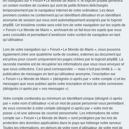
en naviguant sur « Forum • Le Monde de Mario », le logiciel phpBB génèrera
un certain nombre de cookies qui sont de petits fichiers téléchargés
temporairement par le navigateur internet de votre ordinateur. Les deux
premiers cookies ne contiennent qu’un identifiant utilisateur et un identifiant
anonyme de session qui vous sont automatiquement assignés par le logiciel
phpBB. Un troisième cookie sera créé lors de votre navigation sur les sujets de
« Forum • Le Monde de Mario », archivant de ce fait tous les sujets que vous
avez consultés et permettant d’améliorer votre confort de navigation en tant
qu’utilisateur.
Lors de votre navigation sur « Forum • Le Monde de Mario », nous pouvons
également créer une quatrième sorte de cookies, externes au document qui
est prévu pour couvrir uniquement les pages créées par le logiciel phpBB. La
seconde manière est de récupérer les informations que vous nous envoyez et
que nous collectons. Ceci peut correspondre — mais n’est pas limité à — la
publication de messages en tant qu’utilisateur anonyme, l’inscription sur
« Forum • Le Monde de Mario » (désignée ci-après par « votre compte ») et les
messages que vous publiez après votre inscription et lors de votre connexion
(désignés ci-après par « vos messages »).
Votre compte contiendra au minimum un identifiant unique (désigné ci-après
par « votre nom d’utilisateur ») et un mot de passe personnel vous permettant
de vous connecter à votre compte (désigné ci-après par « votre mot de
passe ») et une adresse de courriel personnelle. Les informations de votre
compte sur « Forum • Le Monde de Mario » sont protégées par les lois de
protection des données applicables dans le pays qui héberge notre serveur.
Toutes les informations, en-dehors de votre nom d’utilisateur, de votre mot de