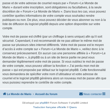
passe et de votre adresse de courriel requis par « Forum • Le Monde de
Mario » durant votre inscription, sont obligatoires ou facultatives, à la seule
discrétion de « Forum • Le Monde de Mario ». Dans tous les cas, vous pouvez
contrôler quelles informations de votre compte vous souhaitez rendre
publiques ou non. De plus, vous pouvez décider de vous abonner ou non à la
liste de diffusion du logiciel phpBB depuis une option disponible sur votre
compte.
Votre mot de passe est chiffré (par un chiffrage à sens unique) afin qu’il soit
sécurisé. Cependant, il est recommandé de ne pas utiliser le même mot de
passe sur plusieurs sites internet différents. Votre mot de passe est le moyen
d’accès à votre compte sur « Forum • Le Monde de Mario », veillez donc à le
conservez précieusement. En aucun cas une personne affiliée à « Forum • Le
Monde de Mario », à phpBB ou à un site de tierce partie ne peut vous
demander légitimement votre mot de passe. Si vous oubliez le mot de passe
de votre compte, vous pouvez utiliser la fonction « J’ai perdu mon mot de
passe » qui est proposée par défaut sur le logiciel phpBB. Cette fonctionnalité
vous demandera de spécifier votre nom d’utilisateur et votre adresse de
courriel et le logiciel phpBB générera alors un nouveau mot de passe afin que
vous puissiez reprendre le contrôle de votre compte.
Le Monde de Mario
Accueil du forum
Nous contacter
Développé par
phpBB
® Forum Software © phpBB Limited
Traduction française officielle
©
Qiaeru