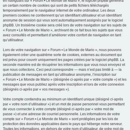
en naviguant sur « Forum • Le Monde de Mario », le logiciel phpBB génèrera
un certain nombre de cookies qui sont de petits fichiers téléchargés
temporairement par le navigateur internet de votre ordinateur. Les deux
premiers cookies ne contiennent qu’un identifiant utilisateur et un identifiant
anonyme de session qui vous sont automatiquement assignés par le logiciel
phpBB. Un troisième cookie sera créé lors de votre navigation sur les sujets de
« Forum • Le Monde de Mario », archivant de ce fait tous les sujets que vous
avez consultés et permettant d’améliorer votre confort de navigation en tant
qu’utilisateur.
Lors de votre navigation sur « Forum • Le Monde de Mario », nous pouvons
également créer une quatrième sorte de cookies, externes au document qui
est prévu pour couvrir uniquement les pages créées par le logiciel phpBB. La
seconde manière est de récupérer les informations que vous nous envoyez et
que nous collectons. Ceci peut correspondre — mais n’est pas limité à — la
publication de messages en tant qu’utilisateur anonyme, l’inscription sur
« Forum • Le Monde de Mario » (désignée ci-après par « votre compte ») et les
messages que vous publiez après votre inscription et lors de votre connexion
(désignés ci-après par « vos messages »).
Votre compte contiendra au minimum un identifiant unique (désigné ci-après
par « votre nom d’utilisateur ») et un mot de passe personnel vous permettant
de vous connecter à votre compte (désigné ci-après par « votre mot de
passe ») et une adresse de courriel personnelle. Les informations de votre
compte sur « Forum • Le Monde de Mario » sont protégées par les lois de
protection des données applicables dans le pays qui héberge notre serveur.
Toutes les informations, en-dehors de votre nom d’utilisateur, de votre mot de