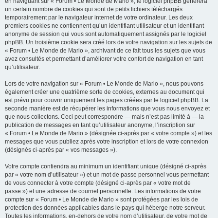
en naviguant sur « Forum • Le Monde de Mario », le logiciel phpBB génèrera
un certain nombre de cookies qui sont de petits fichiers téléchargés
temporairement par le navigateur internet de votre ordinateur. Les deux
premiers cookies ne contiennent qu’un identifiant utilisateur et un identifiant
anonyme de session qui vous sont automatiquement assignés par le logiciel
phpBB. Un troisième cookie sera créé lors de votre navigation sur les sujets de
« Forum • Le Monde de Mario », archivant de ce fait tous les sujets que vous
avez consultés et permettant d’améliorer votre confort de navigation en tant
qu’utilisateur.
Lors de votre navigation sur « Forum • Le Monde de Mario », nous pouvons
également créer une quatrième sorte de cookies, externes au document qui
est prévu pour couvrir uniquement les pages créées par le logiciel phpBB. La
seconde manière est de récupérer les informations que vous nous envoyez et
que nous collectons. Ceci peut correspondre — mais n’est pas limité à — la
publication de messages en tant qu’utilisateur anonyme, l’inscription sur
« Forum • Le Monde de Mario » (désignée ci-après par « votre compte ») et les
messages que vous publiez après votre inscription et lors de votre connexion
(désignés ci-après par « vos messages »).
Votre compte contiendra au minimum un identifiant unique (désigné ci-après
par « votre nom d’utilisateur ») et un mot de passe personnel vous permettant
de vous connecter à votre compte (désigné ci-après par « votre mot de
passe ») et une adresse de courriel personnelle. Les informations de votre
compte sur « Forum • Le Monde de Mario » sont protégées par les lois de
protection des données applicables dans le pays qui héberge notre serveur.
Toutes les informations, en-dehors de votre nom d’utilisateur, de votre mot de