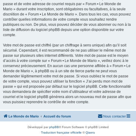
passe et de votre adresse de courriel requis par « Forum • Le Monde de
Mario » durant votre inscription, sont obligatoires ou facultatives, à la seule
discrétion de « Forum • Le Monde de Mario ». Dans tous les cas, vous pouvez
contrôler quelles informations de votre compte vous souhaitez rendre
publiques ou non. De plus, vous pouvez décider de vous abonner ou non à la
liste de diffusion du logiciel phpBB depuis une option disponible sur votre
compte.
Votre mot de passe est chiffré (par un chiffrage à sens unique) afin qu’il soit
sécurisé. Cependant, il est recommandé de ne pas utiliser le même mot de
passe sur plusieurs sites internet différents. Votre mot de passe est le moyen
d’accès à votre compte sur « Forum • Le Monde de Mario », veillez donc à le
conservez précieusement. En aucun cas une personne affiliée à « Forum • Le
Monde de Mario », à phpBB ou à un site de tierce partie ne peut vous
demander légitimement votre mot de passe. Si vous oubliez le mot de passe
de votre compte, vous pouvez utiliser la fonction « J’ai perdu mon mot de
passe » qui est proposée par défaut sur le logiciel phpBB. Cette fonctionnalité
vous demandera de spécifier votre nom d’utilisateur et votre adresse de
courriel et le logiciel phpBB générera alors un nouveau mot de passe afin que
vous puissiez reprendre le contrôle de votre compte.
Le Monde de Mario
Accueil du forum
Nous contacter
Développé par
phpBB
® Forum Software © phpBB Limited
Traduction française officielle
©
Qiaeru