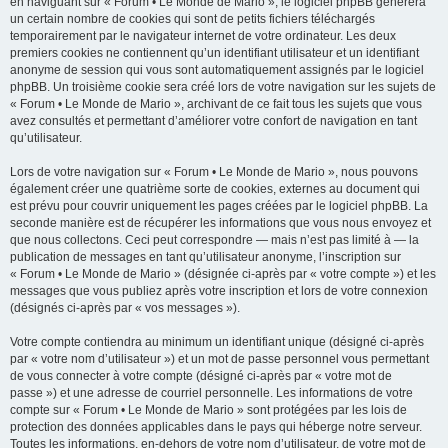
en naviguant sur « Forum • Le Monde de Mario », le logiciel phpBB génèrera
un certain nombre de cookies qui sont de petits fichiers téléchargés
temporairement par le navigateur internet de votre ordinateur. Les deux
premiers cookies ne contiennent qu’un identifiant utilisateur et un identifiant
anonyme de session qui vous sont automatiquement assignés par le logiciel
phpBB. Un troisième cookie sera créé lors de votre navigation sur les sujets de
« Forum • Le Monde de Mario », archivant de ce fait tous les sujets que vous
avez consultés et permettant d’améliorer votre confort de navigation en tant
qu’utilisateur.
Lors de votre navigation sur « Forum • Le Monde de Mario », nous pouvons
également créer une quatrième sorte de cookies, externes au document qui
est prévu pour couvrir uniquement les pages créées par le logiciel phpBB. La
seconde manière est de récupérer les informations que vous nous envoyez et
que nous collectons. Ceci peut correspondre — mais n’est pas limité à — la
publication de messages en tant qu’utilisateur anonyme, l’inscription sur
« Forum • Le Monde de Mario » (désignée ci-après par « votre compte ») et les
messages que vous publiez après votre inscription et lors de votre connexion
(désignés ci-après par « vos messages »).
Votre compte contiendra au minimum un identifiant unique (désigné ci-après
par « votre nom d’utilisateur ») et un mot de passe personnel vous permettant
de vous connecter à votre compte (désigné ci-après par « votre mot de
passe ») et une adresse de courriel personnelle. Les informations de votre
compte sur « Forum • Le Monde de Mario » sont protégées par les lois de
protection des données applicables dans le pays qui héberge notre serveur.
Toutes les informations, en-dehors de votre nom d’utilisateur, de votre mot de