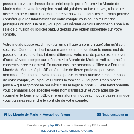
passe et de votre adresse de courriel requis par « Forum • Le Monde de
Mario » durant votre inscription, sont obligatoires ou facultatives, à la seule
discrétion de « Forum • Le Monde de Mario ». Dans tous les cas, vous pouvez
contrôler quelles informations de votre compte vous souhaitez rendre
publiques ou non. De plus, vous pouvez décider de vous abonner ou non à la
liste de diffusion du logiciel phpBB depuis une option disponible sur votre
compte.
Votre mot de passe est chiffré (par un chiffrage à sens unique) afin qu’il soit
sécurisé. Cependant, il est recommandé de ne pas utiliser le même mot de
passe sur plusieurs sites internet différents. Votre mot de passe est le moyen
d’accès à votre compte sur « Forum • Le Monde de Mario », veillez donc à le
conservez précieusement. En aucun cas une personne affiliée à « Forum • Le
Monde de Mario », à phpBB ou à un site de tierce partie ne peut vous
demander légitimement votre mot de passe. Si vous oubliez le mot de passe
de votre compte, vous pouvez utiliser la fonction « J’ai perdu mon mot de
passe » qui est proposée par défaut sur le logiciel phpBB. Cette fonctionnalité
vous demandera de spécifier votre nom d’utilisateur et votre adresse de
courriel et le logiciel phpBB générera alors un nouveau mot de passe afin que
vous puissiez reprendre le contrôle de votre compte.
Le Monde de Mario
Accueil du forum
Nous contacter
Développé par
phpBB
® Forum Software © phpBB Limited
Traduction française officielle
©
Qiaeru