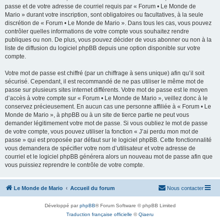
passe et de votre adresse de courriel requis par « Forum • Le Monde de
Mario » durant votre inscription, sont obligatoires ou facultatives, à la seule
discrétion de « Forum • Le Monde de Mario ». Dans tous les cas, vous pouvez
contrôler quelles informations de votre compte vous souhaitez rendre
publiques ou non. De plus, vous pouvez décider de vous abonner ou non à la
liste de diffusion du logiciel phpBB depuis une option disponible sur votre
compte.
Votre mot de passe est chiffré (par un chiffrage à sens unique) afin qu’il soit
sécurisé. Cependant, il est recommandé de ne pas utiliser le même mot de
passe sur plusieurs sites internet différents. Votre mot de passe est le moyen
d’accès à votre compte sur « Forum • Le Monde de Mario », veillez donc à le
conservez précieusement. En aucun cas une personne affiliée à « Forum • Le
Monde de Mario », à phpBB ou à un site de tierce partie ne peut vous
demander légitimement votre mot de passe. Si vous oubliez le mot de passe
de votre compte, vous pouvez utiliser la fonction « J’ai perdu mon mot de
passe » qui est proposée par défaut sur le logiciel phpBB. Cette fonctionnalité
vous demandera de spécifier votre nom d’utilisateur et votre adresse de
courriel et le logiciel phpBB générera alors un nouveau mot de passe afin que
vous puissiez reprendre le contrôle de votre compte.
Le Monde de Mario
Accueil du forum
Nous contacter
Développé par
phpBB
® Forum Software © phpBB Limited
Traduction française officielle
©
Qiaeru