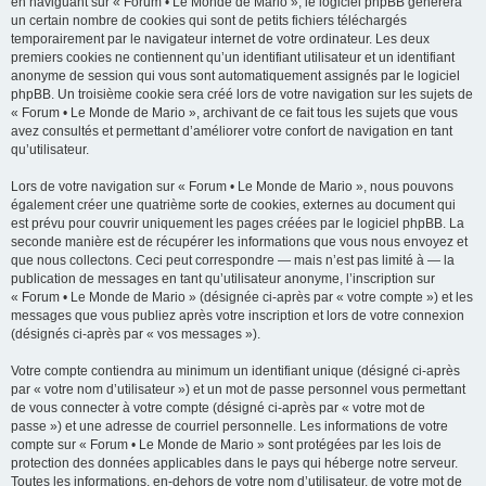
en naviguant sur « Forum • Le Monde de Mario », le logiciel phpBB génèrera
un certain nombre de cookies qui sont de petits fichiers téléchargés
temporairement par le navigateur internet de votre ordinateur. Les deux
premiers cookies ne contiennent qu’un identifiant utilisateur et un identifiant
anonyme de session qui vous sont automatiquement assignés par le logiciel
phpBB. Un troisième cookie sera créé lors de votre navigation sur les sujets de
« Forum • Le Monde de Mario », archivant de ce fait tous les sujets que vous
avez consultés et permettant d’améliorer votre confort de navigation en tant
qu’utilisateur.
Lors de votre navigation sur « Forum • Le Monde de Mario », nous pouvons
également créer une quatrième sorte de cookies, externes au document qui
est prévu pour couvrir uniquement les pages créées par le logiciel phpBB. La
seconde manière est de récupérer les informations que vous nous envoyez et
que nous collectons. Ceci peut correspondre — mais n’est pas limité à — la
publication de messages en tant qu’utilisateur anonyme, l’inscription sur
« Forum • Le Monde de Mario » (désignée ci-après par « votre compte ») et les
messages que vous publiez après votre inscription et lors de votre connexion
(désignés ci-après par « vos messages »).
Votre compte contiendra au minimum un identifiant unique (désigné ci-après
par « votre nom d’utilisateur ») et un mot de passe personnel vous permettant
de vous connecter à votre compte (désigné ci-après par « votre mot de
passe ») et une adresse de courriel personnelle. Les informations de votre
compte sur « Forum • Le Monde de Mario » sont protégées par les lois de
protection des données applicables dans le pays qui héberge notre serveur.
Toutes les informations, en-dehors de votre nom d’utilisateur, de votre mot de