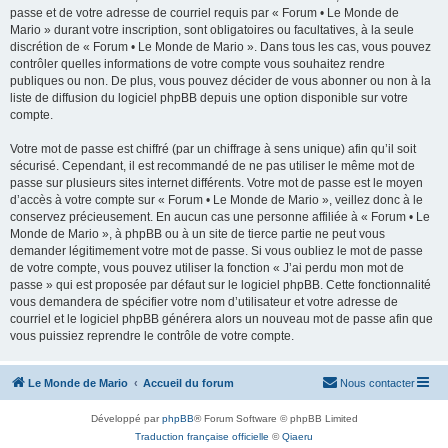
passe et de votre adresse de courriel requis par « Forum • Le Monde de
Mario » durant votre inscription, sont obligatoires ou facultatives, à la seule
discrétion de « Forum • Le Monde de Mario ». Dans tous les cas, vous pouvez
contrôler quelles informations de votre compte vous souhaitez rendre
publiques ou non. De plus, vous pouvez décider de vous abonner ou non à la
liste de diffusion du logiciel phpBB depuis une option disponible sur votre
compte.
Votre mot de passe est chiffré (par un chiffrage à sens unique) afin qu’il soit
sécurisé. Cependant, il est recommandé de ne pas utiliser le même mot de
passe sur plusieurs sites internet différents. Votre mot de passe est le moyen
d’accès à votre compte sur « Forum • Le Monde de Mario », veillez donc à le
conservez précieusement. En aucun cas une personne affiliée à « Forum • Le
Monde de Mario », à phpBB ou à un site de tierce partie ne peut vous
demander légitimement votre mot de passe. Si vous oubliez le mot de passe
de votre compte, vous pouvez utiliser la fonction « J’ai perdu mon mot de
passe » qui est proposée par défaut sur le logiciel phpBB. Cette fonctionnalité
vous demandera de spécifier votre nom d’utilisateur et votre adresse de
courriel et le logiciel phpBB générera alors un nouveau mot de passe afin que
vous puissiez reprendre le contrôle de votre compte.
Le Monde de Mario
Accueil du forum
Nous contacter
Développé par
phpBB
® Forum Software © phpBB Limited
Traduction française officielle
©
Qiaeru