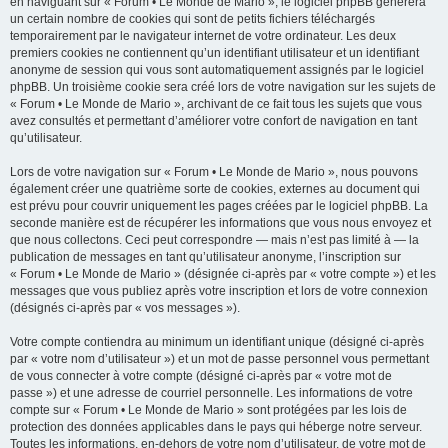
en naviguant sur « Forum • Le Monde de Mario », le logiciel phpBB génèrera
un certain nombre de cookies qui sont de petits fichiers téléchargés
temporairement par le navigateur internet de votre ordinateur. Les deux
premiers cookies ne contiennent qu’un identifiant utilisateur et un identifiant
anonyme de session qui vous sont automatiquement assignés par le logiciel
phpBB. Un troisième cookie sera créé lors de votre navigation sur les sujets de
« Forum • Le Monde de Mario », archivant de ce fait tous les sujets que vous
avez consultés et permettant d’améliorer votre confort de navigation en tant
qu’utilisateur.
Lors de votre navigation sur « Forum • Le Monde de Mario », nous pouvons
également créer une quatrième sorte de cookies, externes au document qui
est prévu pour couvrir uniquement les pages créées par le logiciel phpBB. La
seconde manière est de récupérer les informations que vous nous envoyez et
que nous collectons. Ceci peut correspondre — mais n’est pas limité à — la
publication de messages en tant qu’utilisateur anonyme, l’inscription sur
« Forum • Le Monde de Mario » (désignée ci-après par « votre compte ») et les
messages que vous publiez après votre inscription et lors de votre connexion
(désignés ci-après par « vos messages »).
Votre compte contiendra au minimum un identifiant unique (désigné ci-après
par « votre nom d’utilisateur ») et un mot de passe personnel vous permettant
de vous connecter à votre compte (désigné ci-après par « votre mot de
passe ») et une adresse de courriel personnelle. Les informations de votre
compte sur « Forum • Le Monde de Mario » sont protégées par les lois de
protection des données applicables dans le pays qui héberge notre serveur.
Toutes les informations, en-dehors de votre nom d’utilisateur, de votre mot de