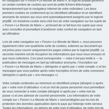
en naviguant sur « Forum • Le Monde de Mario », le logiciel phpBB génèrera
un certain nombre de cookies qui sont de petits fichiers téléchargés
temporairement par le navigateur internet de votre ordinateur. Les deux
premiers cookies ne contiennent qu’un identifiant utilisateur et un identifiant
anonyme de session qui vous sont automatiquement assignés par le logiciel
phpBB. Un troisième cookie sera créé lors de votre navigation sur les sujets de
« Forum • Le Monde de Mario », archivant de ce fait tous les sujets que vous
avez consultés et permettant d’améliorer votre confort de navigation en tant
qu’utilisateur.
Lors de votre navigation sur « Forum • Le Monde de Mario », nous pouvons
également créer une quatrième sorte de cookies, externes au document qui
est prévu pour couvrir uniquement les pages créées par le logiciel phpBB. La
seconde manière est de récupérer les informations que vous nous envoyez et
que nous collectons. Ceci peut correspondre — mais n’est pas limité à — la
publication de messages en tant qu’utilisateur anonyme, l’inscription sur
« Forum • Le Monde de Mario » (désignée ci-après par « votre compte ») et les
messages que vous publiez après votre inscription et lors de votre connexion
(désignés ci-après par « vos messages »).
Votre compte contiendra au minimum un identifiant unique (désigné ci-après
par « votre nom d’utilisateur ») et un mot de passe personnel vous permettant
de vous connecter à votre compte (désigné ci-après par « votre mot de
passe ») et une adresse de courriel personnelle. Les informations de votre
compte sur « Forum • Le Monde de Mario » sont protégées par les lois de
protection des données applicables dans le pays qui héberge notre serveur.
Toutes les informations, en-dehors de votre nom d’utilisateur, de votre mot de