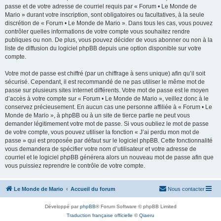
passe et de votre adresse de courriel requis par « Forum • Le Monde de
Mario » durant votre inscription, sont obligatoires ou facultatives, à la seule
discrétion de « Forum • Le Monde de Mario ». Dans tous les cas, vous pouvez
contrôler quelles informations de votre compte vous souhaitez rendre
publiques ou non. De plus, vous pouvez décider de vous abonner ou non à la
liste de diffusion du logiciel phpBB depuis une option disponible sur votre
compte.
Votre mot de passe est chiffré (par un chiffrage à sens unique) afin qu’il soit
sécurisé. Cependant, il est recommandé de ne pas utiliser le même mot de
passe sur plusieurs sites internet différents. Votre mot de passe est le moyen
d’accès à votre compte sur « Forum • Le Monde de Mario », veillez donc à le
conservez précieusement. En aucun cas une personne affiliée à « Forum • Le
Monde de Mario », à phpBB ou à un site de tierce partie ne peut vous
demander légitimement votre mot de passe. Si vous oubliez le mot de passe
de votre compte, vous pouvez utiliser la fonction « J’ai perdu mon mot de
passe » qui est proposée par défaut sur le logiciel phpBB. Cette fonctionnalité
vous demandera de spécifier votre nom d’utilisateur et votre adresse de
courriel et le logiciel phpBB générera alors un nouveau mot de passe afin que
vous puissiez reprendre le contrôle de votre compte.
Le Monde de Mario
Accueil du forum
Nous contacter
Développé par
phpBB
® Forum Software © phpBB Limited
Traduction française officielle
©
Qiaeru