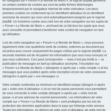
en naviguant sur « Forum • Le Monde de Mario », le logiciel phpBB génèrera
un certain nombre de cookies qui sont de petits fichiers téléchargés
temporairement par le navigateur internet de votre ordinateur. Les deux
premiers cookies ne contiennent qu’un identifiant utilisateur et un identifiant
anonyme de session qui vous sont automatiquement assignés par le logiciel
phpBB. Un troisième cookie sera créé lors de votre navigation sur les sujets de
« Forum • Le Monde de Mario », archivant de ce fait tous les sujets que vous
avez consultés et permettant d’améliorer votre confort de navigation en tant
qu’utilisateur.
Lors de votre navigation sur « Forum • Le Monde de Mario », nous pouvons
également créer une quatrième sorte de cookies, externes au document qui
est prévu pour couvrir uniquement les pages créées par le logiciel phpBB. La
seconde manière est de récupérer les informations que vous nous envoyez et
que nous collectons. Ceci peut correspondre — mais n’est pas limité à — la
publication de messages en tant qu’utilisateur anonyme, l’inscription sur
« Forum • Le Monde de Mario » (désignée ci-après par « votre compte ») et les
messages que vous publiez après votre inscription et lors de votre connexion
(désignés ci-après par « vos messages »).
Votre compte contiendra au minimum un identifiant unique (désigné ci-après
par « votre nom d’utilisateur ») et un mot de passe personnel vous permettant
de vous connecter à votre compte (désigné ci-après par « votre mot de
passe ») et une adresse de courriel personnelle. Les informations de votre
compte sur « Forum • Le Monde de Mario » sont protégées par les lois de
protection des données applicables dans le pays qui héberge notre serveur.
Toutes les informations, en-dehors de votre nom d’utilisateur, de votre mot de