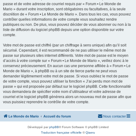
passe et de votre adresse de courriel requis par « Forum • Le Monde de
Mario » durant votre inscription, sont obligatoires ou facultatives, à la seule
discrétion de « Forum • Le Monde de Mario ». Dans tous les cas, vous pouvez
contrôler quelles informations de votre compte vous souhaitez rendre
publiques ou non. De plus, vous pouvez décider de vous abonner ou non à la
liste de diffusion du logiciel phpBB depuis une option disponible sur votre
compte.
Votre mot de passe est chiffré (par un chiffrage à sens unique) afin qu’il soit
sécurisé. Cependant, il est recommandé de ne pas utiliser le même mot de
passe sur plusieurs sites internet différents. Votre mot de passe est le moyen
d’accès à votre compte sur « Forum • Le Monde de Mario », veillez donc à le
conservez précieusement. En aucun cas une personne affiliée à « Forum • Le
Monde de Mario », à phpBB ou à un site de tierce partie ne peut vous
demander légitimement votre mot de passe. Si vous oubliez le mot de passe
de votre compte, vous pouvez utiliser la fonction « J’ai perdu mon mot de
passe » qui est proposée par défaut sur le logiciel phpBB. Cette fonctionnalité
vous demandera de spécifier votre nom d’utilisateur et votre adresse de
courriel et le logiciel phpBB générera alors un nouveau mot de passe afin que
vous puissiez reprendre le contrôle de votre compte.
Le Monde de Mario
Accueil du forum
Nous contacter
Développé par
phpBB
® Forum Software © phpBB Limited
Traduction française officielle
©
Qiaeru