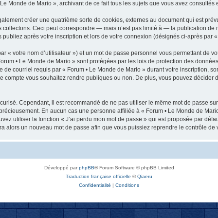
 Le Monde de Mario », archivant de ce fait tous les sujets que vous avez consultés et
alement créer une quatrième sorte de cookies, externes au document qui est prév
collectons. Ceci peut correspondre — mais n’est pas limité à — la publication de 
publiez après votre inscription et lors de votre connexion (désignés ci-après par 
ar « votre nom d’utilisateur ») et un mot de passe personnel vous permettant de vo
Forum • Le Monde de Mario » sont protégées par les lois de protection des données 
e de courriel requis par « Forum • Le Monde de Mario » durant votre inscription, son
tre compte vous souhaitez rendre publiques ou non. De plus, vous pouvez décider d
 sécurisé. Cependant, il est recommandé de ne pas utiliser le même mot de passe sur 
 précieusement. En aucun cas une personne affiliée à « Forum • Le Monde de Mario
vez utiliser la fonction « J’ai perdu mon mot de passe » qui est proposée par défau
rera alors un nouveau mot de passe afin que vous puissiez reprendre le contrôle de 
Développé par
phpBB
® Forum Software © phpBB Limited
Traduction française officielle
©
Qiaeru
Confidentialité
|
Conditions