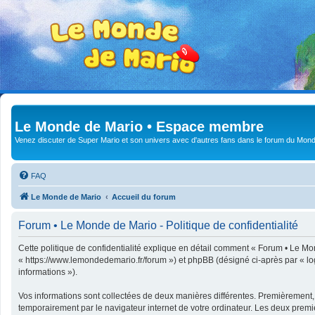
Le Monde de Mario • Espace membre
Venez discuter de Super Mario et son univers avec d'autres fans dans le forum du Mond
FAQ
Le Monde de Mario
Accueil du forum
Forum • Le Monde de Mario - Politique de confidentialité
Cette politique de confidentialité explique en détail comment « Forum • Le Mon
« https://www.lemondedemario.fr/forum ») et phpBB (désigné ci-après par « logic
informations »).
Vos informations sont collectées de deux manières différentes. Premièrement,
temporairement par le navigateur internet de votre ordinateur. Les deux premi