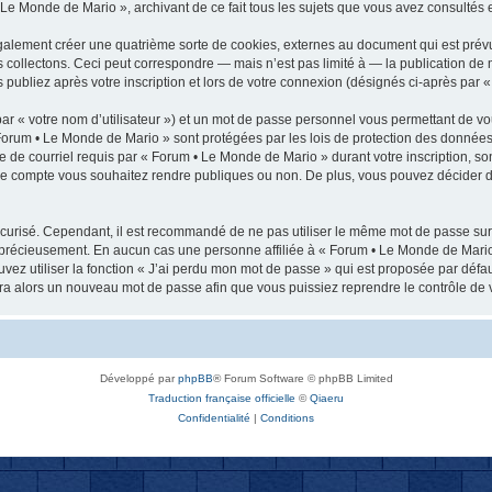
 Le Monde de Mario », archivant de ce fait tous les sujets que vous avez consultés et
alement créer une quatrième sorte de cookies, externes au document qui est prév
collectons. Ceci peut correspondre — mais n’est pas limité à — la publication de 
publiez après votre inscription et lors de votre connexion (désignés ci-après par 
ar « votre nom d’utilisateur ») et un mot de passe personnel vous permettant de vo
Forum • Le Monde de Mario » sont protégées par les lois de protection des données 
e de courriel requis par « Forum • Le Monde de Mario » durant votre inscription, son
tre compte vous souhaitez rendre publiques ou non. De plus, vous pouvez décider d
 sécurisé. Cependant, il est recommandé de ne pas utiliser le même mot de passe sur 
 précieusement. En aucun cas une personne affiliée à « Forum • Le Monde de Mario
vez utiliser la fonction « J’ai perdu mon mot de passe » qui est proposée par défau
rera alors un nouveau mot de passe afin que vous puissiez reprendre le contrôle de 
Développé par
phpBB
® Forum Software © phpBB Limited
Traduction française officielle
©
Qiaeru
Confidentialité
|
Conditions