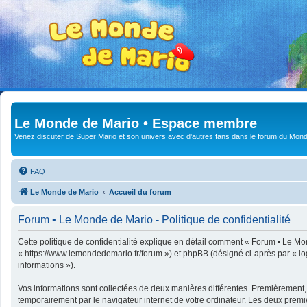
Le Monde de Mario • Espace membre
Venez discuter de Super Mario et son univers avec d'autres fans dans le forum du Mond
FAQ
Le Monde de Mario
Accueil du forum
Forum • Le Monde de Mario - Politique de confidentialité
Cette politique de confidentialité explique en détail comment « Forum • Le Mon
« https://www.lemondedemario.fr/forum ») et phpBB (désigné ci-après par « logic
informations »).
Vos informations sont collectées de deux manières différentes. Premièrement,
temporairement par le navigateur internet de votre ordinateur. Les deux premi