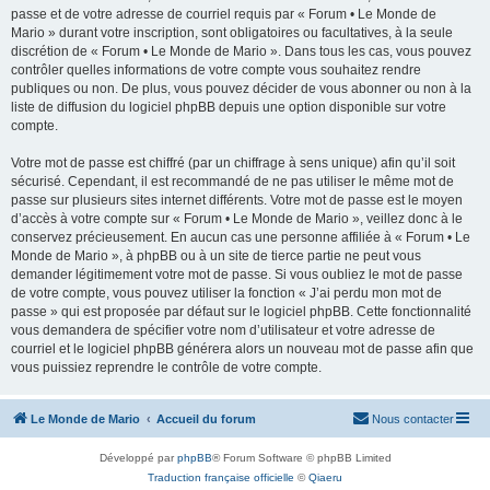
passe et de votre adresse de courriel requis par « Forum • Le Monde de
Mario » durant votre inscription, sont obligatoires ou facultatives, à la seule
discrétion de « Forum • Le Monde de Mario ». Dans tous les cas, vous pouvez
contrôler quelles informations de votre compte vous souhaitez rendre
publiques ou non. De plus, vous pouvez décider de vous abonner ou non à la
liste de diffusion du logiciel phpBB depuis une option disponible sur votre
compte.
Votre mot de passe est chiffré (par un chiffrage à sens unique) afin qu’il soit
sécurisé. Cependant, il est recommandé de ne pas utiliser le même mot de
passe sur plusieurs sites internet différents. Votre mot de passe est le moyen
d’accès à votre compte sur « Forum • Le Monde de Mario », veillez donc à le
conservez précieusement. En aucun cas une personne affiliée à « Forum • Le
Monde de Mario », à phpBB ou à un site de tierce partie ne peut vous
demander légitimement votre mot de passe. Si vous oubliez le mot de passe
de votre compte, vous pouvez utiliser la fonction « J’ai perdu mon mot de
passe » qui est proposée par défaut sur le logiciel phpBB. Cette fonctionnalité
vous demandera de spécifier votre nom d’utilisateur et votre adresse de
courriel et le logiciel phpBB générera alors un nouveau mot de passe afin que
vous puissiez reprendre le contrôle de votre compte.
Le Monde de Mario
Accueil du forum
Nous contacter
Développé par
phpBB
® Forum Software © phpBB Limited
Traduction française officielle
©
Qiaeru