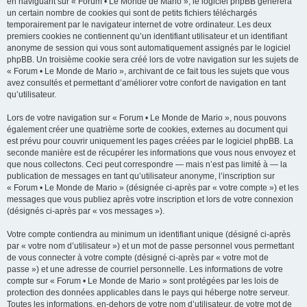
en naviguant sur « Forum • Le Monde de Mario », le logiciel phpBB génèrera
un certain nombre de cookies qui sont de petits fichiers téléchargés
temporairement par le navigateur internet de votre ordinateur. Les deux
premiers cookies ne contiennent qu’un identifiant utilisateur et un identifiant
anonyme de session qui vous sont automatiquement assignés par le logiciel
phpBB. Un troisième cookie sera créé lors de votre navigation sur les sujets de
« Forum • Le Monde de Mario », archivant de ce fait tous les sujets que vous
avez consultés et permettant d’améliorer votre confort de navigation en tant
qu’utilisateur.
Lors de votre navigation sur « Forum • Le Monde de Mario », nous pouvons
également créer une quatrième sorte de cookies, externes au document qui
est prévu pour couvrir uniquement les pages créées par le logiciel phpBB. La
seconde manière est de récupérer les informations que vous nous envoyez et
que nous collectons. Ceci peut correspondre — mais n’est pas limité à — la
publication de messages en tant qu’utilisateur anonyme, l’inscription sur
« Forum • Le Monde de Mario » (désignée ci-après par « votre compte ») et les
messages que vous publiez après votre inscription et lors de votre connexion
(désignés ci-après par « vos messages »).
Votre compte contiendra au minimum un identifiant unique (désigné ci-après
par « votre nom d’utilisateur ») et un mot de passe personnel vous permettant
de vous connecter à votre compte (désigné ci-après par « votre mot de
passe ») et une adresse de courriel personnelle. Les informations de votre
compte sur « Forum • Le Monde de Mario » sont protégées par les lois de
protection des données applicables dans le pays qui héberge notre serveur.
Toutes les informations, en-dehors de votre nom d’utilisateur, de votre mot de