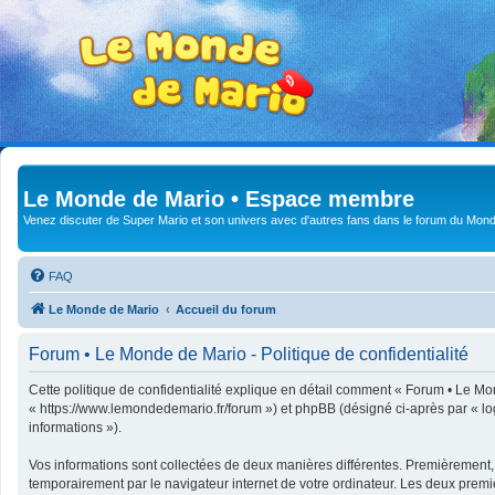
Le Monde de Mario • Espace membre
Venez discuter de Super Mario et son univers avec d'autres fans dans le forum du Mond
FAQ
Le Monde de Mario
Accueil du forum
Forum • Le Monde de Mario - Politique de confidentialité
Cette politique de confidentialité explique en détail comment « Forum • Le Mon
« https://www.lemondedemario.fr/forum ») et phpBB (désigné ci-après par « logic
informations »).
Vos informations sont collectées de deux manières différentes. Premièrement,
temporairement par le navigateur internet de votre ordinateur. Les deux premi