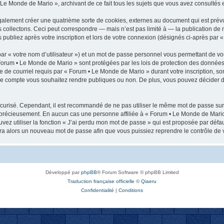
 Le Monde de Mario », archivant de ce fait tous les sujets que vous avez consultés et
alement créer une quatrième sorte de cookies, externes au document qui est prév
collectons. Ceci peut correspondre — mais n’est pas limité à — la publication de 
publiez après votre inscription et lors de votre connexion (désignés ci-après par 
ar « votre nom d’utilisateur ») et un mot de passe personnel vous permettant de vo
Forum • Le Monde de Mario » sont protégées par les lois de protection des données 
e de courriel requis par « Forum • Le Monde de Mario » durant votre inscription, son
tre compte vous souhaitez rendre publiques ou non. De plus, vous pouvez décider d
 sécurisé. Cependant, il est recommandé de ne pas utiliser le même mot de passe sur 
 précieusement. En aucun cas une personne affiliée à « Forum • Le Monde de Mario
vez utiliser la fonction « J’ai perdu mon mot de passe » qui est proposée par défau
rera alors un nouveau mot de passe afin que vous puissiez reprendre le contrôle de 
Développé par
phpBB
® Forum Software © phpBB Limited
Traduction française officielle
©
Qiaeru
Confidentialité
|
Conditions