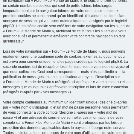
en naviguant sur « Forum • Le Monde de Mario », le logiciel phpBB génèrera
un certain nombre de cookies qui sont de petits fichiers téléchargés
temporairement par le navigateur internet de votre ordinateur. Les deux
premiers cookies ne contiennent qu’un identifiant utilisateur et un identifiant
anonyme de session qui vous sont automatiquement assignés par le logiciel
phpBB. Un troisième cookie sera créé lors de votre navigation sur les sujets de
« Forum • Le Monde de Mario », archivant de ce fait tous les sujets que vous
avez consultés et permettant d’améliorer votre confort de navigation en tant
qu’utilisateur.
Lors de votre navigation sur « Forum • Le Monde de Mario », nous pouvons
également créer une quatrième sorte de cookies, externes au document qui
est prévu pour couvrir uniquement les pages créées par le logiciel phpBB. La
seconde manière est de récupérer les informations que vous nous envoyez et
que nous collectons. Ceci peut correspondre — mais n’est pas limité à — la
publication de messages en tant qu’utilisateur anonyme, l’inscription sur
« Forum • Le Monde de Mario » (désignée ci-après par « votre compte ») et les
messages que vous publiez après votre inscription et lors de votre connexion
(désignés ci-après par « vos messages »).
Votre compte contiendra au minimum un identifiant unique (désigné ci-après
par « votre nom d’utilisateur ») et un mot de passe personnel vous permettant
de vous connecter à votre compte (désigné ci-après par « votre mot de
passe ») et une adresse de courriel personnelle. Les informations de votre
compte sur « Forum • Le Monde de Mario » sont protégées par les lois de
protection des données applicables dans le pays qui héberge notre serveur.
Toutes les informations, en-dehors de votre nom d’utilisateur, de votre mot de