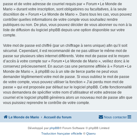
passe et de votre adresse de courriel requis par « Forum • Le Monde de
Mario » durant votre inscription, sont obligatoires ou facultatives, à la seule
discrétion de « Forum • Le Monde de Mario ». Dans tous les cas, vous pouvez
contrôler quelles informations de votre compte vous souhaitez rendre
publiques ou non. De plus, vous pouvez décider de vous abonner ou non à la
liste de diffusion du logiciel phpBB depuis une option disponible sur votre
compte.
Votre mot de passe est chiffré (par un chiffrage à sens unique) afin qu’il soit
sécurisé. Cependant, il est recommandé de ne pas utiliser le même mot de
passe sur plusieurs sites internet différents. Votre mot de passe est le moyen
d’accès à votre compte sur « Forum • Le Monde de Mario », veillez donc à le
conservez précieusement. En aucun cas une personne affiliée à « Forum • Le
Monde de Mario », à phpBB ou à un site de tierce partie ne peut vous
demander légitimement votre mot de passe. Si vous oubliez le mot de passe
de votre compte, vous pouvez utiliser la fonction « J’ai perdu mon mot de
passe » qui est proposée par défaut sur le logiciel phpBB. Cette fonctionnalité
vous demandera de spécifier votre nom d’utilisateur et votre adresse de
courriel et le logiciel phpBB générera alors un nouveau mot de passe afin que
vous puissiez reprendre le contrôle de votre compte.
Le Monde de Mario
Accueil du forum
Nous contacter
Développé par
phpBB
® Forum Software © phpBB Limited
Traduction française officielle
©
Qiaeru