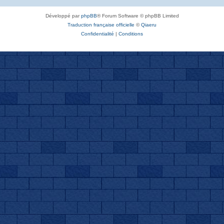
Développé par
phpBB
® Forum Software © phpBB Limited
Traduction française officielle
©
Qiaeru
Confidentialité
|
Conditions