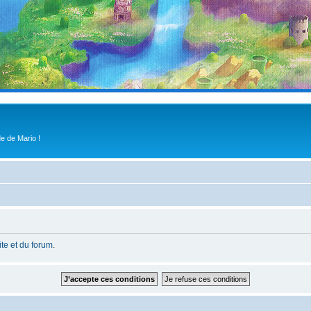
e de Mario !
site et du forum
.