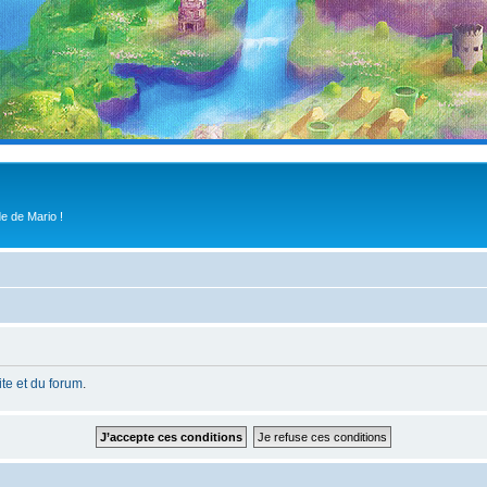
e de Mario !
site et du forum
.