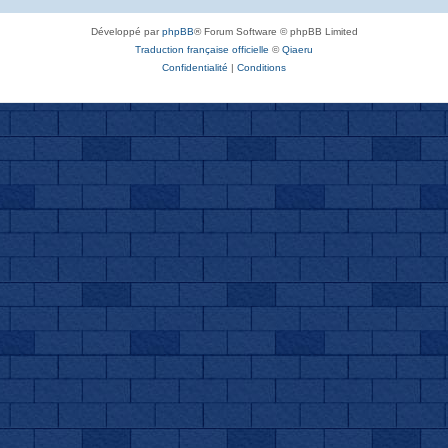
Développé par
phpBB
® Forum Software © phpBB Limited
Traduction française officielle
©
Qiaeru
Confidentialité
|
Conditions