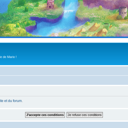
e de Mario !
site et du forum
.