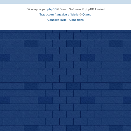
Développé par
phpBB
® Forum Software © phpBB Limited
Traduction française officielle
©
Qiaeru
Confidentialité
|
Conditions